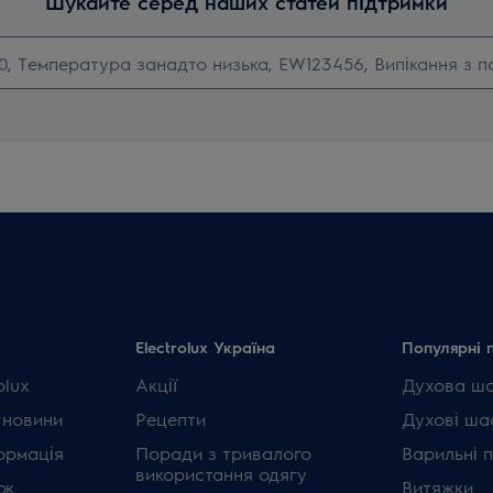
Шукайте серед наших статей підтримки
Electrolux Україна
Популярні 
olux
Акції
Духова ш
 новини
Рецепти
Духові ша
ормація
Поради з тривалого
Варильні 
використання одягу
ок
Витяжки