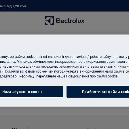
ка від 1,20 грн
дер
овуємо файли cookie та інші технології для оптимізації роботи сайту, а також у
вих цілях. Ми також обмінюємося інформацією про використання вами нашого 
тнерами — соціальними мережами, рекламними агентствами та аналітичними к
 «Прийняти всі файли cookie», ви погоджуєтеся з використанням нами файлів co
римка для Стаціонарний бл
додаткової інформації перегляньте наше Пoвідомлення прo файли cookie.
Налаштування cookie
Прийняти всі файли сook