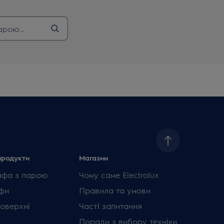
продукти
Магазин
афа з парою
Чому саме Electrolux
фи
Правила та умови
поверхні
Часті запитання
Поради з вибору техніки