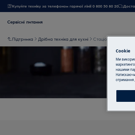
Купуйте техніку за телефоном гарячої лінії 0 800 50 80 20
Достав
Сервісні питання
Підтримка
Дрібна техніка для кухні
Стаціонарний блен
Cookie
Ми використ
маркетинго
нашими пар
Натискаючи
Підт
отримання 