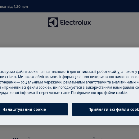
ка від 1,20 грн
овуємо файли cookie та інші технології для оптимізації роботи сайту, а також у
вих цілях. Ми також обмінюємося інформацією про використання вами нашого 
имка для Дрібна техніка для
тнерами — соціальними мережами, рекламними агентствами та аналітичними к
 «Прийняти всі файли cookie», ви погоджуєтеся з використанням нами файлів co
додаткової інформації перегляньте наше Пoвідомлення прo файли cookie.
Налаштування cookie
Прийняти всі файли сook