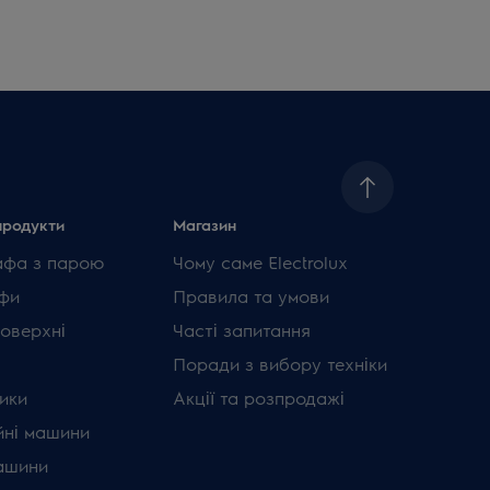
продукти
Магазин
афа з парою
Чому саме Electrolux
фи
Правила та умови
поверхні
Часті запитання
Поради з вибору техніки
ики
Акції та розпродажі
ні машини
ашини