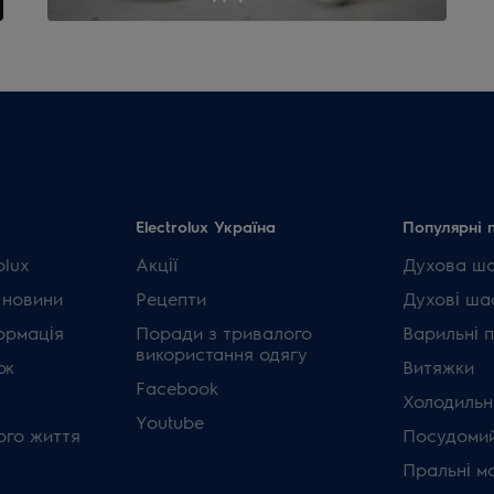
Electrolux Україна
Популярні 
olux
Акції
Духова ш
 новини
Рецепти
Духові ша
ормація
Поради з тривалого
Варильні 
використання одягу
ок
Витяжки
Facebook
Холодильн
Youtube
ого життя
Посудомий
Пральні м