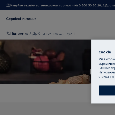
Купуйте техніку за телефоном гарячої лінії 0 800 50 80 20
Достав
Сервісні питання
Підтримка
Дрібна техніка для кухні
Cookie
Ми використ
маркетинго
Підтр
нашими пар
Натискаючи
отримання 