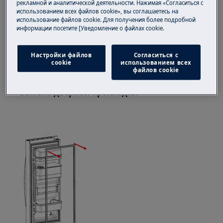
рекламной и аналитической деятельности. Нажимая «Согласиться с
Всегда используйте защитные перчатки и
использованием всех файлов cookie», вы соглашаетесь на
закрытую обувь.
использование файлов cookie. Для получения более подробной
информации посетите [Уведомление о файлах cookie.
Обратите внимание, что самостоятельный
или непрофессиональный ремонт может
Настройки файлов
Согласиться с
иметь последствия для безопасности, если не
cookie
использованием всех
файлов cookie
будет выполнен должным образом.
Замена дверной прокладки