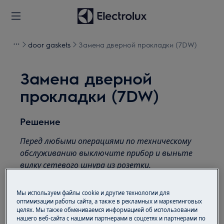
door gaskets
Замена дверной прокладки (7DW)
Замена дверной
прокладки (7DW)
Решение
Перед любыми операциями по техническому
обслуживанию выключите прибор и выньте
вилку сетевого шнура из розетки.
Всегда будьте осторожны при перемещении
Мы используем файлы cookie и другие технологии для
приборов, для тяжелых приборов необходимо,
оптимизации работы сайта, а также в рекламных и маркетинговых
чтобы их перемещали вдвоем.
целях. Мы также обмениваемся информацией об использовании
нашего веб-сайта с нашими партнерами в соцсетях и партнерами по