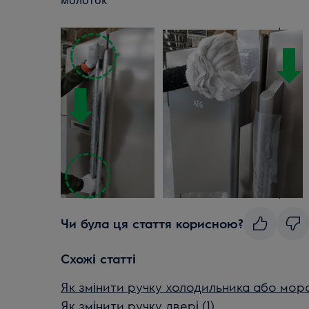
молоток
Чи була ця стаття корисною?
Схожі статті
Як змінити ручку холодильника або мор
Як змінити ручку двері (1)