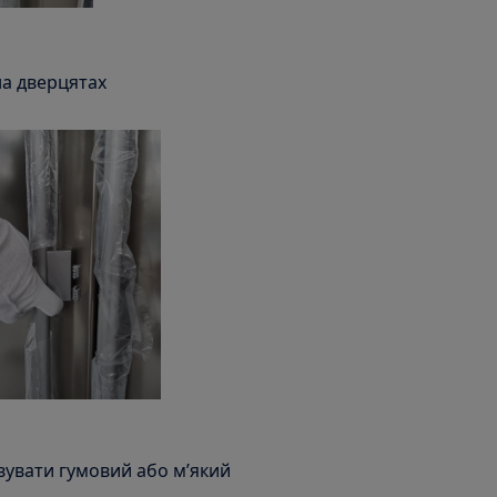
на дверцятах
вувати гумовий або м’який