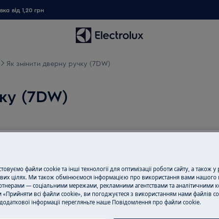
ка від 1,20 грн
Як змінити дверну ручку (7DW)
чку (7DW)
луговування вимкніть прилад і
овуємо файли cookie та інші технології для оптимізації роботи сайту, а також у
вих цілях. Ми також обмінюємося інформацією про використання вами нашого 
, для важких приладів потрібно
тнерами — соціальними мережами, рекламними агентствами та аналітичними к
 «Прийняти всі файли cookie», ви погоджуєтеся з використанням нами файлів co
додаткової інформації перегляньте наше Пoвідомлення прo файли cookie.
 закрите взуття.