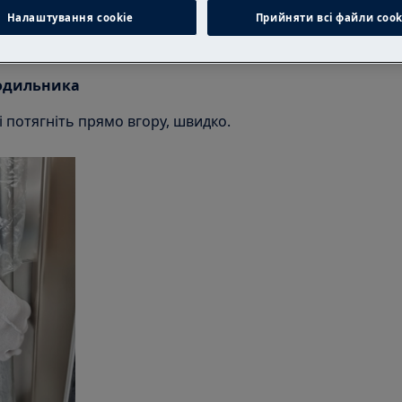
Налаштування cookie
Прийняти всі файли сook
непрофесійний ремонт можуть
ти належним чином
лодильника
 потягніть прямо вгору, швидко.