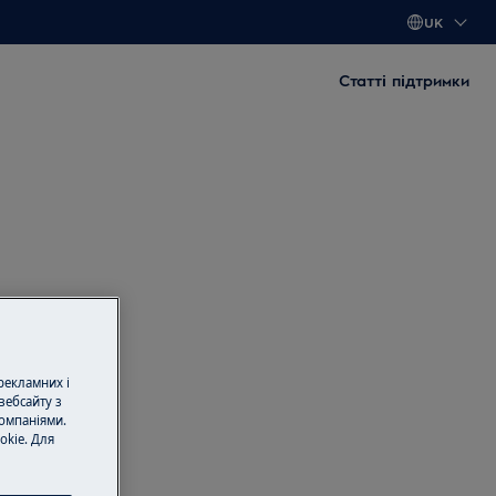
UK
Статті підтримки
 рекламних і
вебсайту з
омпаніями.
okie. Для