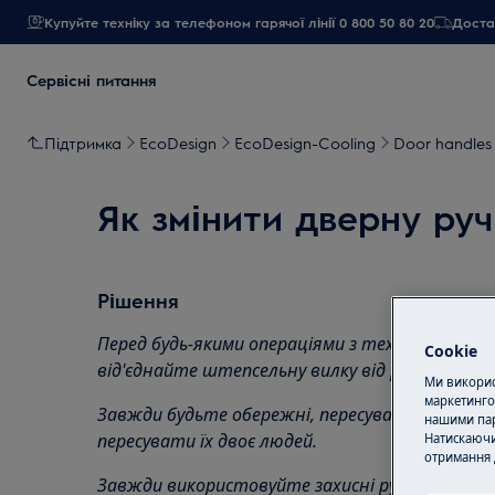
Купуйте техніку за телефоном гарячої лінії 0 800 50 80 20
Достав
Сервісні питання
Підтримка
EcoDesign
EcoDesign-Cooling
Door handles
Як змінити дверну ру
Рішення
Перед будь-якими операціями з технічного обс
Cookie
від'єднайте штепсельну вилку від
розетки.
Ми використ
маркетинго
Завжди будьте обережні, пересуваючи прилади
нашими пар
пересувати їх двоє людей.
Натискаючи
отримання 
Завжди використовуйте захисні рукавички та