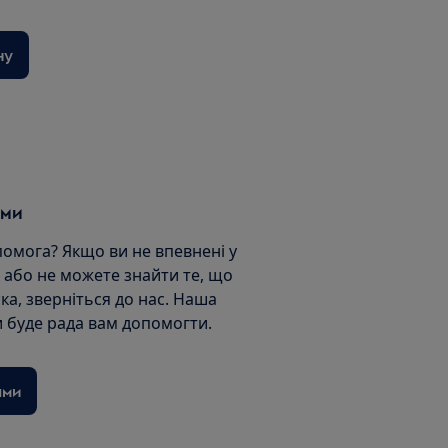
ну
ами
помога? Якщо ви не впевнені у
 або не можете знайти те, що
ка, зверніться до нас. Наша
 буде рада вам допомогти.
ами