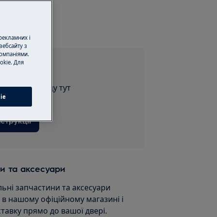
сервіс
 рекламних і
вебсайту з
омпаніями.
okie. Для
струкції
ію для приладу тут
ie
струкції
и та аксесуари
льні запчастини та аксесуари
и в нашому офіційному магазині і
ставку прямо до вашої двері.