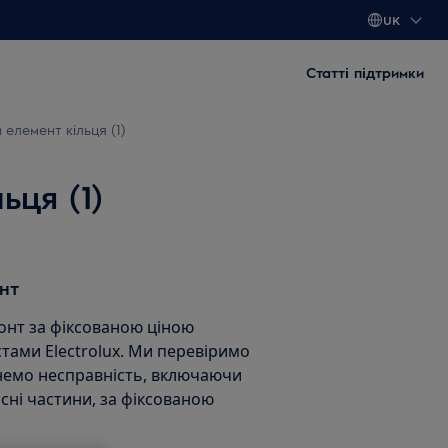
UK
Статті підтримки
елемент кільця (1)
ьця (1)
нт
нт за фіксованою ціною
тами Electrolux. Ми перевіримо
унемо несправність, включаючи
асні частини, за фіксованою