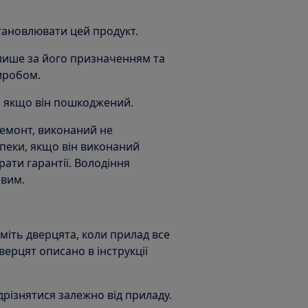
становлювати цей продукт.
лише за його призначенням та
виробом.
, якщо він пошкоджений.
ремонт, виконаний не
пеки, якщо він виконаний
ати гарантії. Володіння
ивим.
міть дверцята, коли прилад все
ерцят описано в інструкції
дрізнятися залежно від приладу.