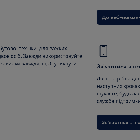
До веб-магази
утової техніки. Для важких
двоє осіб. Завжди використовуйте
рукавички завжди, щоб уникнути
Зв'язатися з н
Досі потрібна до
наступних кроках
шукаєте, будь лас
служба підтримки
Зв'яватися з н