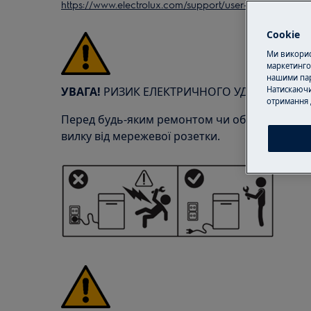
https://www.electrolux.com/support/user-manuals/
Cookie
Ми використ
маркетинго
нашими пар
УВАГА!
РИЗИК ЕЛЕКТРИЧНОГО УДАРУ
Натискаючи
отримання 
Перед будь-яким ремонтом чи обслуговування
вилку від мережевої розетки.