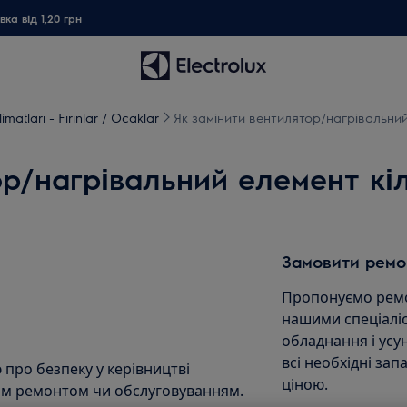
ка від 1,20 грн
imatları - Fırınlar / Ocaklar
Як замінити вентилятор/нагрівальний 
р/нагрівальний елемент кіл
Замовити ремо
Пропонуємо ремо
нашими спеціаліс
обладнання і ус
всі необхідні зап
 про безпеку у керівництві
ціною.
им ремонтом чи обслуговуванням.