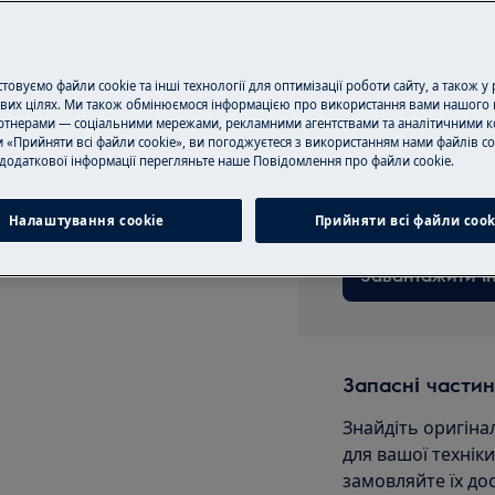
Записатися на 
овуємо файли cookie та інші технології для оптимізації роботи сайту, а також у
вих цілях. Ми також обмінюємося інформацією про використання вами нашого 
тнерами — соціальними мережами, рекламними агентствами та аналітичними к
 «Прийняти всі файли cookie», ви погоджуєтеся з використанням нами файлів co
Завантажити ін
додаткової інформації перегляньте наше Пoвідомлення прo файли cookie.
м вимкніть прилад і від'єднайте
Знайдіть інструкц
Налаштування cookie
Прийняти всі файли сook
Завантажити ін
Запасні частин
Знайдіть оригіна
для вашої технік
замовляйте їх до