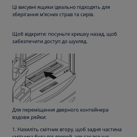
Ці висувні ящики ідеально підходять для
зберігання м’ясних страв та сирів.
Щоб відкрити: посуньте кришку назад, щоб
забезпечити доступ до шухляд.
Для переміщення дверного контейнера
вздовж рейки:
1. Нахиліть смітник вгору, щоб задня частина
смітника була від дверей, але гак все ще