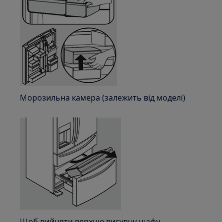
Морозильна камера (залежить від моделі)
Щоб вийняти верхню висувну шафу