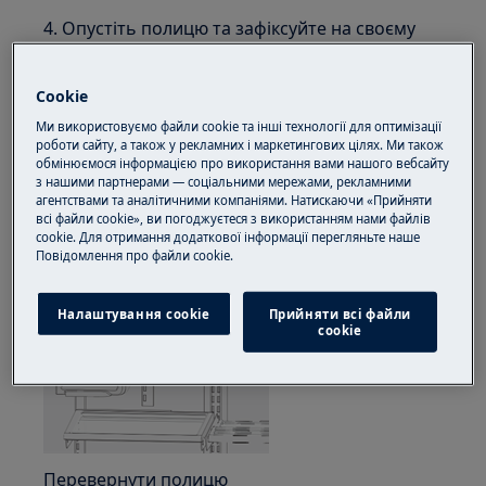
4. Опустіть полицю та зафіксуйте на своєму
місці.
Щоб відрегулювати відкидну полицю:
Cookie
Ми використовуємо файли cookie та інші технології для оптимізації
1. Вийміть продукти з полиці.
роботи сайту, а також у рекламних і маркетингових цілях. Ми також
обмінюємося інформацією про використання вами нашого вебсайту
2. Підніміть правий бічний край полиці вгору і
з нашими партнерами — соціальними мережами, рекламними
агентствами та аналітичними компаніями. Натискаючи «Прийняти
натисніть на лівий до льодогенератора.
всі файли cookie», ви погоджуєтеся з використанням нами файлів
cookie. Для отримання додаткової інформації перегляньте наше
Пoвідомлення прo файли cookie.
Налаштування cookie
Прийняти всі файли
сookie
Перевернути полицю