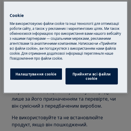
Cookie
Ми використовуємо файли cookie та інші технології для оптимізації
роботи сайту, а також у рекламних і маркетингових цілях. Ми також
обмінюємося інформацією про використання вами нашого вебсайту
УВАГА!
НЕБЕЗПЕКА ЗАДУШЕННЯ
з нашими партнерами — соціальними мережами, рекламними
агентствами та аналітичними компаніями. Натискаючи «Прийняти
Дрібні деталі не призначені для дітей до 3
всі файли cookie», ви погоджуєтеся з використанням нами файлів
cookie. Для отримання додаткової інформації перегляньте наше
років. Зберігайте всі дрібні деталі та упаковку
Пoвідомлення прo файли cookie.
подалі від дітей.
Тільки дорослі повинні користуватися або
Налаштування cookie
Прийняти всі файли
сookie
встановлювати цей продукт.
Переконайтеся, що використовуєте продукт
лише за його призначенням та перевірте, чи
він сумісний з передбаченим виробом.
Не використовуйте та не встановлюйте
продукт, якщо він пошкоджений.