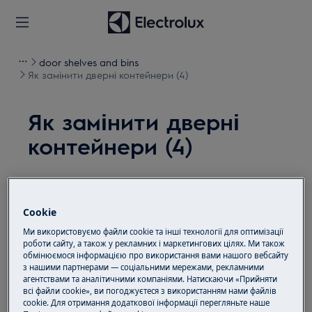
door shelves and bins
Як замінити дверні контейнери (4)
Як замінити дверні
контейнери (4)
Рішення
Перед будь-якими операціями з технічного
Cookie
обслуговування вимкніть прилад і від'єднайте
Ми використовуємо файли cookie та інші технології для оптимізації
штепсельну вилку від розетки.
роботи сайту, а також у рекламних і маркетингових цілях. Ми також
обмінюємося інформацією про використання вами нашого вебсайту
з нашими партнерами — соціальними мережами, рекламними
Завжди будьте обережні, пересуваючи
агентствами та аналітичними компаніями. Натискаючи «Прийняти
прилади, для важких приладів потрібно
всі файли cookie», ви погоджуєтеся з використанням нами файлів
пересувати їх двоє людей.
cookie. Для отримання додаткової інформації перегляньте наше