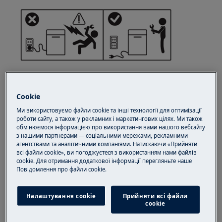
Cookie
Ми використовуємо файли cookie та інші технології для оптимізації
УВАГА!
РИЗИК ТРАВМУВАННЯ
роботи сайту, а також у рекламних і маркетингових цілях. Ми також
обмінюємося інформацією про використання вами нашого вебсайту
з нашими партнерами — соціальними мережами, рекламними
агентствами та аналітичними компаніями. Натискаючи «Прийняти
всі файли cookie», ви погоджуєтеся з використанням нами файлів
cookie. Для отримання додаткової інформації перегляньте наше
Пoвідомлення прo файли cookie.
Завжди будьте обережні при переміщенні
побутової техніки. Для важкої техніки
Налаштування cookie
Прийняти всі файли
сookie
найбезпечніше, щоб її переміщували двоє
осіб. Завжди використовуйте захисні