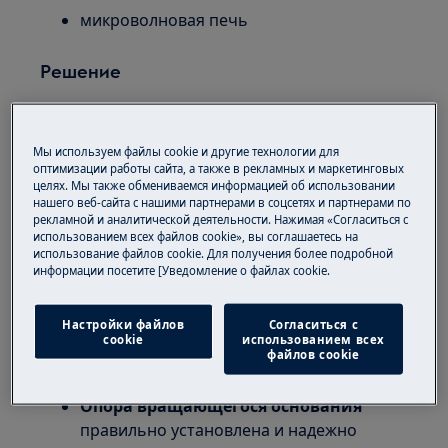
микроволновая печь
Решение
Если
тарелка в микроволновке не
вращается
, это может привести к
Мы используем файлы cookie и другие технологии для
неравномерному разогреву блюд. Причин
оптимизации работы сайта, а также в рекламных и маркетинговых
такой проблемы может быть несколько — от
целях. Мы также обмениваемся информацией об использовании
нашего веб-сайта с нашими партнерами в соцсетях и партнерами по
неправильного расположения тарелки и
рекламной и аналитической деятельности. Нажимая «Согласиться с
подставки до загрязнений или механических
использованием всех файлов cookie», вы соглашаетесь на
повреждений. Ниже вы найдете простые
использование файлов cookie. Для получения более подробной
информации посетите [Уведомление о файлах cookie.
шаги, которые помогут вам самостоятельно
проверить основные элементы и быстро
устранить проблему.
Настройки файлов
Согласиться с
cookie
использованием всех
файлов cookie
Проверьте, если:
Опора вращающегося основания
правильно установлена и надежно