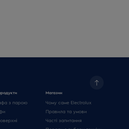
продукти
Магазин
афа з парою
Чому саме Electrolux
фи
Правила та умови
поверхні
Часті запитання