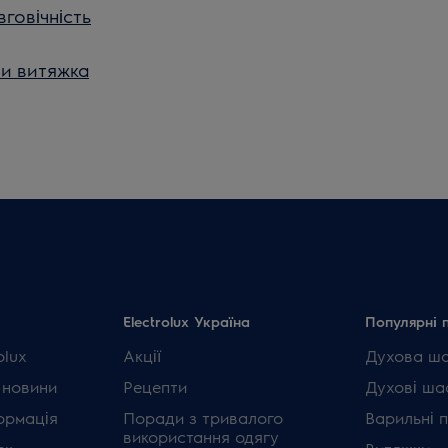
вговічність
и витяжка
Electrolux Україна
Популярні 
olux
Акції
Духова ш
 новини
Рецепти
Духові ша
ормація
Поради з тривалого
Варильні 
використання одягу