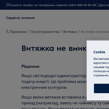
Купуйте техніку за телефоном гарячої лінії 0 800 50 80 20
Достав
Сервісні питання
Підтримка
Приготування їжі
Витяжки
Витяжка не вмик
Витяжка не вмикаєтьс
Cookie
Ми використ
маркетинго
Рішення
нашими пар
Натискаючи
Якщо світлодіодні індикатори/підсвітка не п
отримання 
подачу енергії. Ця проблема може бути спр
електричним контуром.
Якщо вилка витяжки вставлена в розетку, спр
прилад (наприклад, лампу чи чайник) у ту сам
вона працює. Якщо прилад не працює, можли