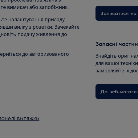
рте вимикач або запобіжник.
Записатися на 
ьте налаштування приладу,
явши вилку з розетки. Зачекайте
ідновіть подачу живлення до
Запасні частин
ерніться до авторизованого
Знайдіть оригіна
для вашої технік
замовляйте їх до
До веб-магази
панелі витяжки