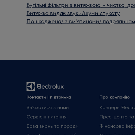
Вугільні фільтри з витяжкою, - чистка, до
Витяжка видає звуки/шуми стукоту
Пошкоджена/ з вм'ятинами/ подряпинам
Контакти і підтримка
Про компанію
Зв'язатися з нами
Концерн Electr
Сервісні питання
Прес-центр та
База знань та поради
Фінансова інф