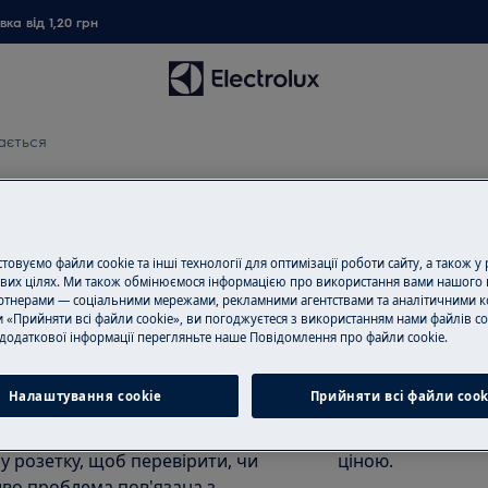
ка від 1,20 грн
ається
я
овуємо файли cookie та інші технології для оптимізації роботи сайту, а також у
вих цілях. Ми також обмінюємося інформацією про використання вами нашого 
тнерами — соціальними мережами, рекламними агентствами та аналітичними к
Замовити ремо
 «Прийняти всі файли cookie», ви погоджуєтеся з використанням нами файлів co
рацюють, спочатку перевірте
додаткової інформації перегляньте наше Пoвідомлення прo файли cookie.
Пропонуємо ремо
ичинена вилкою, розеткою або
нашими спеціаліс
Налаштування cookie
Прийняти всі файли сook
обладнання і ус
обуйте під'єднати невеликий
всі необхідні зап
у розетку, щоб перевірити, чи
ціною.
во проблема пов'язана з