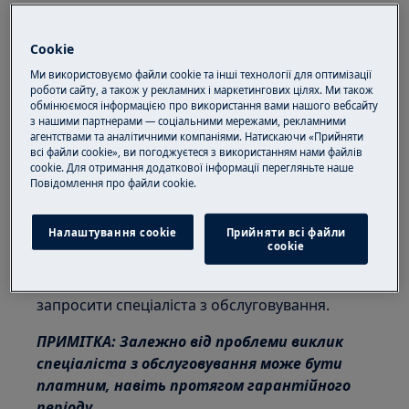
Застосовується до
Cookie
вбудованої індукційної варильної панелі
Ми використовуємо файли cookie та інші технології для оптимізації
роботи сайту, а також у рекламних і маркетингових цілях. Ми також
Рішення
обмінюємося інформацією про використання вами нашого вебсайту
з нашими партнерами — соціальними мережами, рекламними
агентствами та аналітичними компаніями. Натискаючи «Прийняти
1. Зверніться до кваліфікованого
всі файли cookie», ви погоджуєтеся з використанням нами файлів
електрика, який встановлював прилад.
cookie. Для отримання додаткової інформації перегляньте наше
Пoвідомлення прo файли cookie.
2. Зверніться до авторизованого
сервісного центру.
Налаштування cookie
Прийняти всі файли
сookie
Якщо наведені вище поради не допомагають
вирішити проблему, ми рекомендуємо
запросити спеціаліста з обслуговування.
ПРИМІТКА: Залежно від проблеми виклик
спеціаліста з обслуговування може бути
платним, навіть протягом гарантійного
періоду.