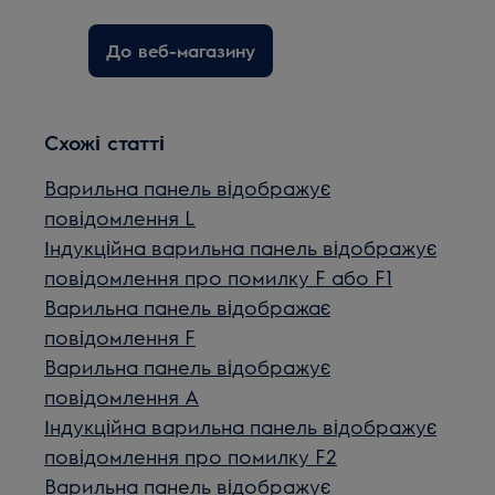
До веб-магазину
Схожі статті
Варильна панель відображує
повідомлення L
Індукційна варильна панель відображує
повідомлення про помилку F або F1
Варильна панель відображає
повідомлення F
Варильна панель відображує
повідомлення А
Індукційна варильна панель відображує
повідомлення про помилку F2
Варильна панель відображує