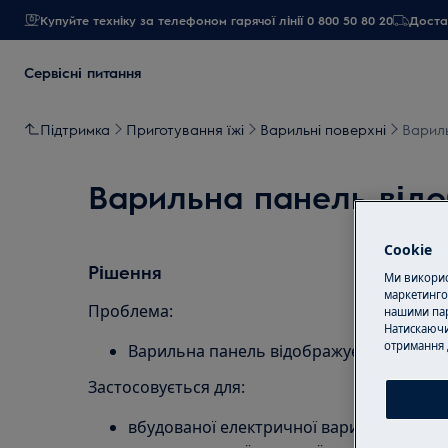
Купуйте техніку за телефоном гарячої лінії 0 800 50 80 20
Достав
Сервісні питання
Підтримка
Приготування їжі
Варильні поверхні
Вариль
Варильна панель відо
Cookie
Рішення
Ми використ
маркетинго
Проблема:
нашими пар
Натискаючи
отримання 
Варильна панель відображує повідомл
Застосовується для:
вбудованої електричної варильної пане