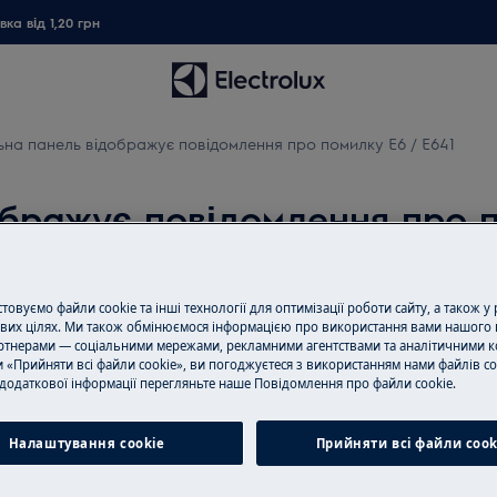
ка від 1,20 грн
на панель відображує повідомлення про помилку E6 / E641
бражує повідомлення про п
овуємо файли cookie та інші технології для оптимізації роботи сайту, а також у
Замовити ремо
вих цілях. Ми також обмінюємося інформацією про використання вами нашого 
тнерами — соціальними мережами, рекламними агентствами та аналітичними к
Пропонуємо ремо
 «Прийняти всі файли cookie», ви погоджуєтеся з використанням нами файлів co
додаткової інформації перегляньте наше Пoвідомлення прo файли cookie.
ення про помилку
E6
або
E641
.
нашими спеціаліс
обладнання і ус
всі необхідні зап
Налаштування cookie
Прийняти всі файли сook
ціною.
лі