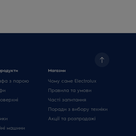
продукти
Магазин
афа з парою
Чому саме Electrolux
фи
Правила та умови
поверхні
Часті запитання
Поради з вибору техніки
ики
Акції та розпродажі
ні машини