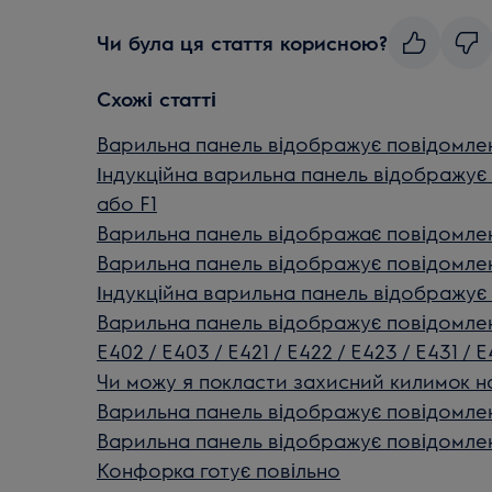
Чи була ця стаття корисною?
Схожі статті
Варильна панель відображує повідомле
Індукційна варильна панель відображує
або F1
Варильна панель відображає повідомле
Варильна панель відображує повідомле
Індукційна варильна панель відображує
Варильна панель відображує повідомлен
E402 / E403 / E421 / E422 / E423 / E431 / 
Чи можу я покласти захисний килимок на
Варильна панель відображує повідомлен
Варильна панель відображує повідомле
Конфорка готує повільно