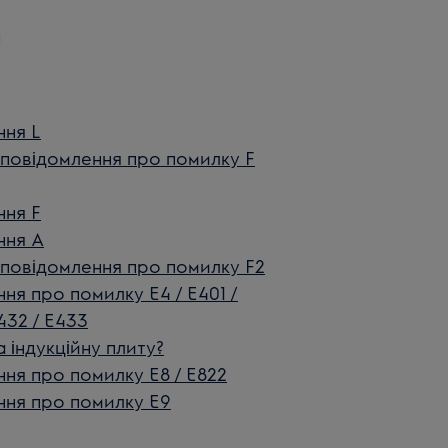
ння L
 повідомлення про помилку F
ння F
ння А
 повідомлення про помилку F2
ня про помилку E4 / E401 /
E432 / E433
 індукційну плиту?
ня про помилку E8 / E822
ння про помилку E9