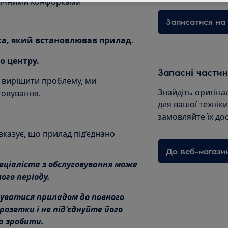
тричними конфорками
Записатися на 
ика, який встановлював прилад.
о центру.
Запасні частин
 вирішити проблему, ми
Знайдіть оригіна
говування.
для вашої технік
замовляйте їх до
вказує, що прилад під’єднано
До веб-магази
еціаліста з обслуговування може
го періоду.
уватися приладом до повного
розетки і не під'єднуйте його
на зробити.