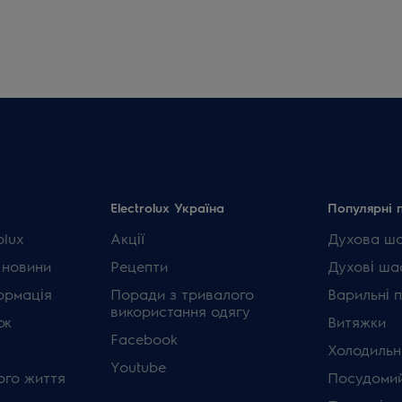
Electrolux Україна
Популярні 
olux
Акції
Духова ш
 новини
Рецепти
Духові ша
ормація
Поради з тривалого
Варильні 
використання одягу
ок
Витяжки
Facebook
Холодильн
Youtube
ого життя
Посудомий