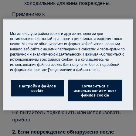
холодильник для вина повреждены.
Применимо к
Морозильной камере
Холодильнику
Мы используем файлы cookie и другие технологии для
оптимизации работы сайта, а также в рекламных и маркетинговых
Холодильнику с морозильной камерой
целях. Мы также обмениваемся информацией об использовании
Холодильнику для вина
нашего веб-сайта с нашими партнерами в соцсетях и партнерами по
рекламной и аналитической деятельности. Нажимая «Согласиться с
Решение
использованием всех файлов cookie», вы соглашаетесь на
использование файлов cookie. Для получения более подробной
информации посетите [Уведомление о файлах cookie.
1. Если повреждение обнаружено при
распаковке прибора, немедленно
обратитесь к продавцу, чтобы определить,
Настройки файлов
Согласиться с
cookie
использованием всех
не произошло ли повреждение во время
файлов cookie
доставки.
Не пытайтесь подключить или использовать
прибор.
2. Если повреждение обнаружено после