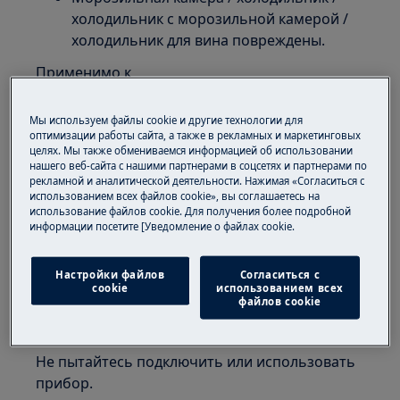
холодильник с морозильной камерой /
холодильник для вина повреждены.
Применимо к
Морозильной камере
Мы используем файлы cookie и другие технологии для
Холодильнику
оптимизации работы сайта, а также в рекламных и маркетинговых
Холодильнику с морозильной камерой
целях. Мы также обмениваемся информацией об использовании
нашего веб-сайта с нашими партнерами в соцсетях и партнерами по
Холодильнику для вина
рекламной и аналитической деятельности. Нажимая «Согласиться с
использованием всех файлов cookie», вы соглашаетесь на
Решение
использование файлов cookie. Для получения более подробной
информации посетите [Уведомление о файлах cookie.
1. Если повреждение обнаружено при
распаковке прибора, немедленно
Настройки файлов
Согласиться с
обратитесь к продавцу, чтобы определить,
cookie
использованием всех
файлов cookie
не произошло ли повреждение во время
доставки.
Не пытайтесь подключить или использовать
прибор.