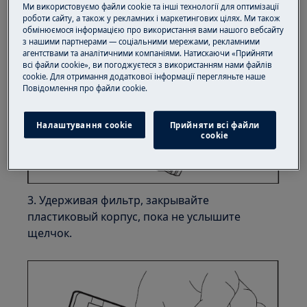
Ми використовуємо файли cookie та інші технології для оптимізації
роботи сайту, а також у рекламних і маркетингових цілях. Ми також
обмінюємося інформацією про використання вами нашого вебсайту
з нашими партнерами — соціальними мережами, рекламними
агентствами та аналітичними компаніями. Натискаючи «Прийняти
всі файли cookie», ви погоджуєтеся з використанням нами файлів
cookie. Для отримання додаткової інформації перегляньте наше
Пoвідомлення прo файли cookie.
Налаштування cookie
Прийняти всі файли
сookie
3. Удерживая фильтр, закрывайте
пластиковый корпус, пока не услышите
щелчок.