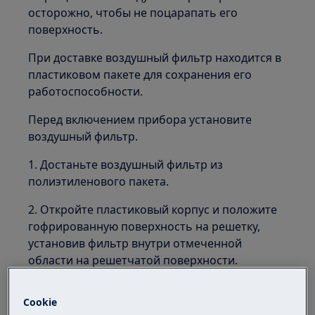
осторожно, чтобы не поцарапать его
поверхность.
При доставке воздушный фильтр находится в
пластиковом пакете для сохранения его
работоспособности.
Перед включением прибора установите
воздушный фильтр.
1. Достаньте воздушный фильтр из
полиэтиленового пакета.
2. Откройте пластиковый корпус и положите
гофрированную поверхность на решетку,
установив фильтр внутри отмеченной
области на решетчатой поверхности.
Cookie