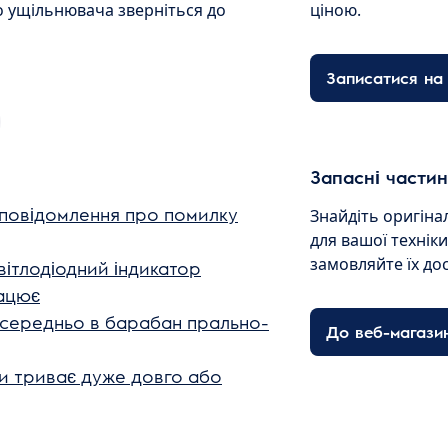
о ущільнювача зверніться до
ціною.
Записатися на 
Запасні частин
повідомлення про помилку
Знайдіть оригіна
для вашої технік
замовляйте їх до
вітлодіодний індикатор
ацює
осередньо в барабан прально-
До веб-магази
и триває дуже довго або