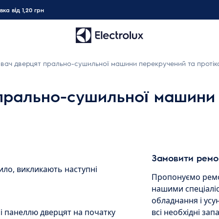
ка від 1,20 грн
вач дверцят прально-сушильної машини перекручений та протік
прально-сушильної машини 
Замовити ремо
ло, викликають наступні
Пропонуємо ремо
нашими спеціаліс
обладнання і ус
і панеллю дверцят на початку
всі необхідні зап