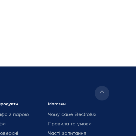
продукти
Магазин
афа з парою
Чому саме Electrolux
фи
Правила та умови
поверхні
Часті запитання