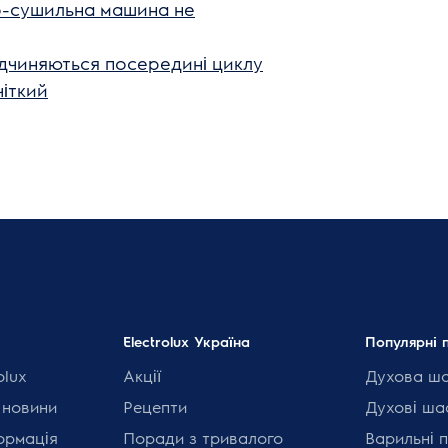
но-сушильна машина не
дчиняються посередині циклу
іткий
Electrolux Україна
Популярні 
olux
Акції
Духова ш
 новини
Рецепти
Духові ша
ормація
Поради з тривалого
Варильні 