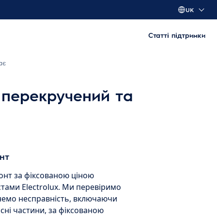
UK
Статті підтримки
ає
перекручений та
нт
нт за фіксованою ціною
тами Electrolux. Ми перевіримо
унемо несправність, включаючи
асні частини, за фіксованою