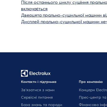
Після останнього циклу сушіння праль
включається
Дверцята прально-сушильної машини ві
Дисплей прально-сушильної машини неч
Контакти і підтримка
Про компанію
Зв'язатися з нами
Концерн Electr
Сервісні питання
Прес-центр та
База знань та поради
Фінансова інф