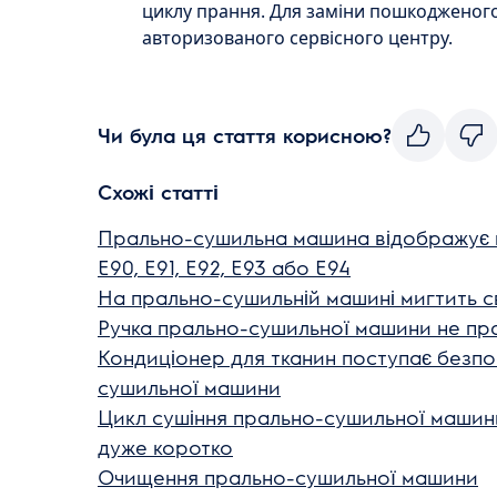
циклу прання. Для заміни пошкодженог
авторизованого сервісного центру.
Чи була ця стаття корисною?
Схожі статті
Прально-сушильна машина відображує 
E90, E91, E92, E93 або E94
На прально-сушильній машині мигтить с
Ручка прально-сушильної машини не пр
Кондиціонер для тканин поступає безп
сушильної машини
Цикл сушіння прально-сушильної машин
дуже коротко
Очищення прально-сушильної машини