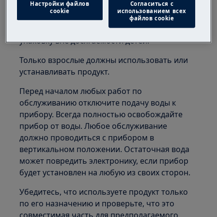
Настройки файлов
Согласиться с
cookie
использованием всех
Мелкие детали не предназначены для детей
файлов cookie
младше 3 лет. Храните все мелкие детали и
упаковку вне досягаемости детей.
Только взрослые должны использовать или
устанавливать продукт.
Перед началом любых работ по
обслуживанию отключите подачу воды к
прибору. Всегда полностью освобождайте
прибор от воды. Любое обслуживание
должно проводиться с прибором в
вертикальном положении. Остаточная вода
может повредить электронику, если прибор
будет установлен на любую из своих сторон.
Убедитесь, что используете продукт только
по его назначению и проверьте, что это
совместимая часть для предполагаемого