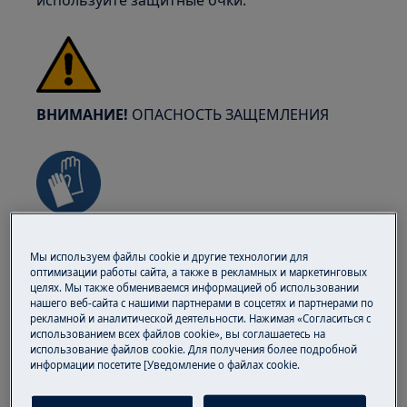
используйте защитные очки.
ВНИМАНИЕ!
ОПАСНОСТЬ ЗАЩЕМЛЕНИЯ
Надевайте защитные перчатки, если вы
выполняете работы по обслуживанию или
Мы используем файлы cookie и другие технологии для
оптимизации работы сайта, а также в рекламных и маркетинговых
ремонту, связанные с ремнями.
целях. Мы также обмениваемся информацией об использовании
нашего веб-сайта с нашими партнерами в соцсетях и партнерами по
рекламной и аналитической деятельности. Нажимая «Согласиться с
использованием всех файлов cookie», вы соглашаетесь на
использование файлов cookie. Для получения более подробной
информации посетите [Уведомление о файлах cookie.
ВНИМАНИЕ!
ОПАСНОСТЬ УДУШЬЯ