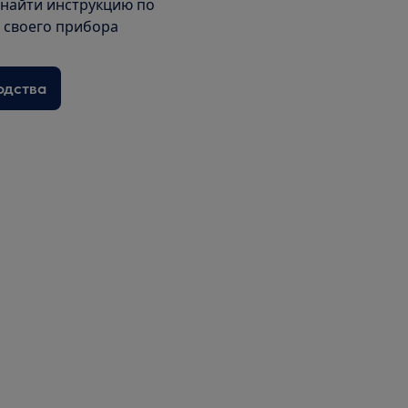
 найти инструкцию по
я своего прибора
одства