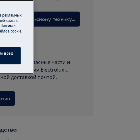
 в рекламных
Запишитесь на прием к сервисному технику здесь
еб-сайта с
. Нажимая
йлов cookie.
сессуары
м всех
гинальные запасные части и
ашей продукции Electrolux с
пной доставкой почтой.
азин
одства