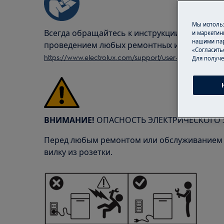
Мы использ
Всегда обращайтесь к инструкции по безопа
и маркетин
нашими пар
проведением любых ремонтных или обслужи
«Согласить
https://www.electrolux.com/support/user-manuals/
Для получе
ВНИМАНИЕ!
ОПАСНОСТЬ ЭЛЕКТРИЧЕСКОГО 
Перед любым ремонтом или обслуживанием 
вилку из розетки.