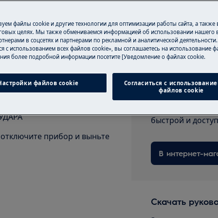
уем файлы cookie и другие технологии для оптимизации работы сайта, а также
сности вашего изделия перед
говых целях. Мы также обмениваемся информацией об использовании нашего в
тнерами в соцсетях и партнерами по рекламной и аналитической деятельности
вающих работ.
ся с использованием всех файлов cookie», вы соглашаетесь на использование фа
ния более подробной информации посетите [Уведомление о файлах cookie.
Запчасти и ак
Настройки файлов cookie
Согласиться с использование
файлов cookie
Заказывайте ори
аксессуары для в
УДАРА
быстрой и досту
отключите прибор и выньте
В интернет-маг
Скачать руков