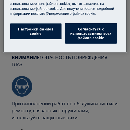
человека. Всегда используйте защитные
использованием всех файлов cookie», вы соглашаетесь на
перчатки и обувь. Носите защитные
использование файлов cookie. Для получения более подробной
перчатки, чтобы избежать порезов от острых
информации посетите [Уведомление о файлах cookie.
краев.
Настройки файлов
Согласиться с
cookie
использованием всех
файлов cookie
ВНИМАНИЕ!
ОПАСНОСТЬ ПОВРЕЖДЕНИЯ
ГЛАЗ
При выполнении работ по обслуживанию или
ремонту, связанных с пружинами,
используйте защитные очки.