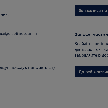
Записатися на 
нини.
наслідок обмерзання
Запасні частин
Знайдіть оригіна
для вашої технік
замовляйте їх до
щуп показує неправильну
До веб-магази