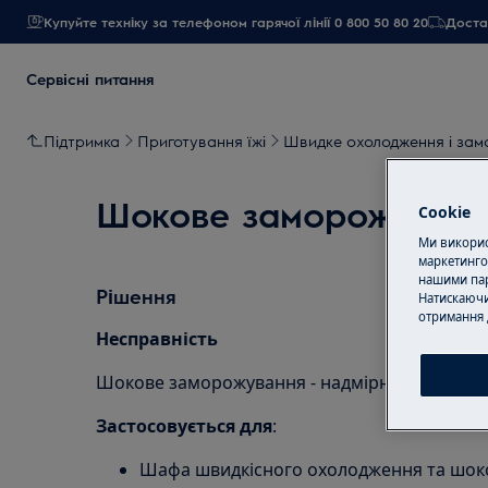
Купуйте техніку за телефоном гарячої лінії 0 800 50 80 20
Достав
Сервісні питання
Підтримка
Приготування їжі
Швидке охолодження і за
Шокове заморожування
Cookie
Ми використ
маркетинго
нашими пар
Рішення
Натискаючи
отримання 
Несправність
Шокове заморожування - надмірне утворенн
Застосовується для
:
Шафа швидкісного охолодження та шок