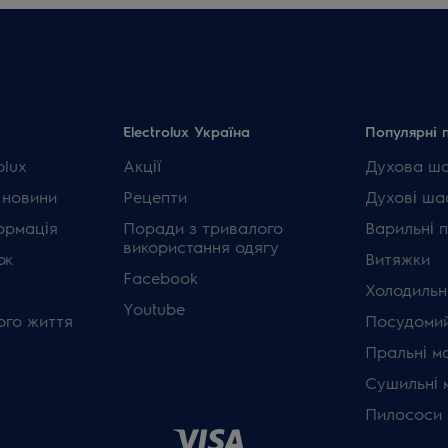
Electrolux Україна
Популярні 
olux
Акції
Духова ш
 новини
Рецепти
Духові ша
ормація
Поради з тривалого
Варильні 
використання одягу
ок
Витяжки
Facebook
Холодильн
Youtube
ого життя
Посудомий
Пральні м
Сушильні 
Пилососи