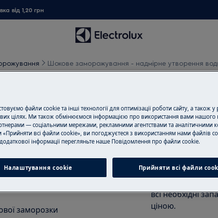
ка від 1,20 грн
морожування
Шокове заморожування - надмірне утворення вод
 - надмірне утворення во
овуємо файли cookie та інші технології для оптимізації роботи сайту, а також у
вих цілях. Ми також обмінюємося інформацією про використання вами нашого 
тнерами — соціальними мережами, рекламними агентствами та аналітичними к
 «Прийняти всі файли cookie», ви погоджуєтеся з використанням нами файлів co
Замовити ремо
додаткової інформації перегляньте наше Пoвідомлення прo файли cookie.
Пропонуємо ремо
Налаштування cookie
Прийняти всі файли сook
я води на дні порожнини
нашими спеціаліс
обладнання і ус
всі необхідні зап
ціною.
ової заморозки