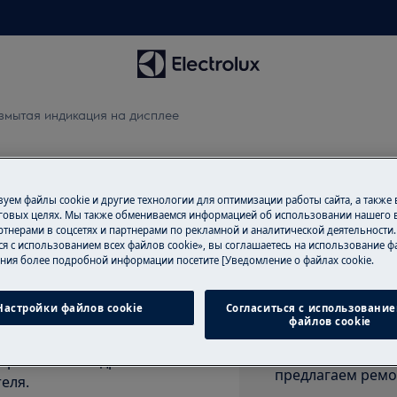
змытая индикация на дисплее
на дисплее
уем файлы cookie и другие технологии для оптимизации работы сайта, а также
говых целях. Мы также обмениваемся информацией об использовании нашего в
тнерами в соцсетях и партнерами по рекламной и аналитической деятельности
ся с использованием всех файлов cookie», вы соглашаетесь на использование фа
Записаться на
ния более подробной информации посетите [Уведомление о файлах cookie.
ерху, изображение кажется
Вам нужен ремон
Настройки файлов cookie
Согласиться с использование
удовольствием в
регулируйте его яркость и
файлов cookie
сертифицированы
оригинальные за
нтрастности подробные
предлагаем ремо
еля.