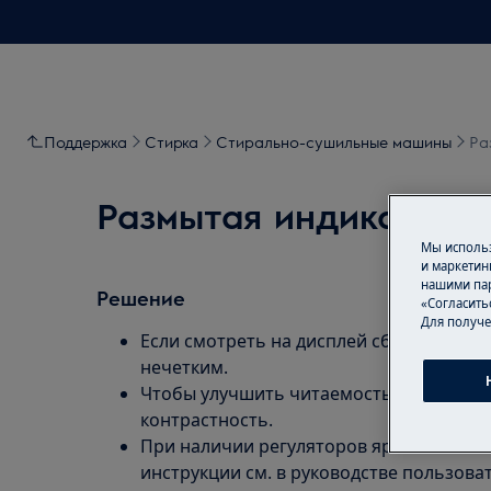
Поддержка
Стирка
Стирально-сушильные машины
Ра
Размытая индикация 
Мы использ
и маркетин
нашими пар
Решение
«Согласить
Для получе
Если смотреть на дисплей сбоку или св
нечетким.
Чтобы улучшить читаемость дисплея, от
контрастность.
При наличии регуляторов яркости и ко
инструкции см. в руководстве пользоват