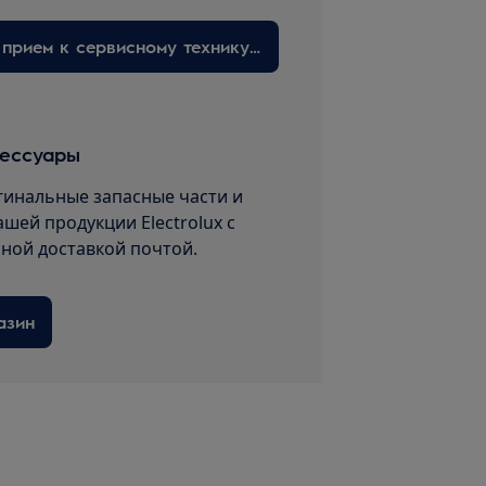
Запишитесь на прием к сервисному технику здесь
сессуары
гинальные запасные части и
ашей продукции Electrolux с
пной доставкой почтой.
азин