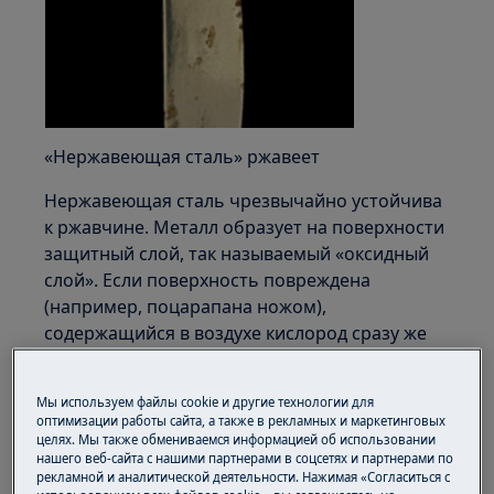
«Нержавеющая сталь» ржавеет
Нержавеющая сталь чрезвычайно устойчива
к ржавчине. Металл образует на поверхности
защитный слой, так называемый «оксидный
слой». Если поверхность повреждена
(например, поцарапана ножом),
содержащийся в воздухе кислород сразу же
создает новый защитный слой. Однако
некоторые вещества не только повреждают
Мы используем файлы cookie и другие технологии для
защитный слой, но и препятствуют его
оптимизации работы сайта, а также в рекламных и маркетинговых
регенерации. К таким веществам относятся
целях. Мы также обмениваемся информацией об использовании
нашего веб-сайта с нашими партнерами в соцсетях и партнерами по
едкие и кислые продукты, например, соль,
рекламной и аналитической деятельности. Нажимая «Согласиться с
лимон, уксус, кетчуп и майонез. Моющие