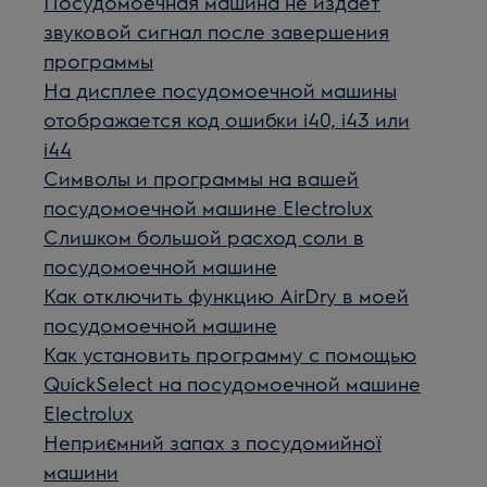
Посудомоечная машина не издает
звуковой сигнал после завершения
программы
На дисплее посудомоечной машины
отображается код ошибки i40, i43 или
i44
Символы и программы на вашей
посудомоечной машине Electrolux
Слишком большой расход соли в
посудомоечной машине
Как отключить функцию AirDry в моей
посудомоечной машине
Как установить программу с помощью
QuickSelect на посудомоечной машине
Electrolux
Неприємний запах з посудомийної
машини