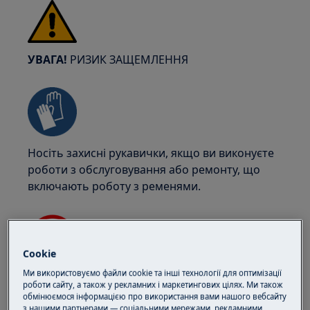
УВАГА!
РИЗИК ЗАЩЕМЛЕННЯ
Носіть захисні рукавички, якщо ви виконуєте
роботи з обслуговування або ремонту, що
включають роботу з ременями.
Cookie
Ми використовуємо файли cookie та інші технології для оптимізації
УВАГА!
НЕБЕЗПЕКА ЗАДУШЕННЯ
роботи сайту, а також у рекламних і маркетингових цілях. Ми також
обмінюємося інформацією про використання вами нашого вебсайту
Дрібні деталі не призначені для дітей до 3
з нашими партнерами — соціальними мережами, рекламними