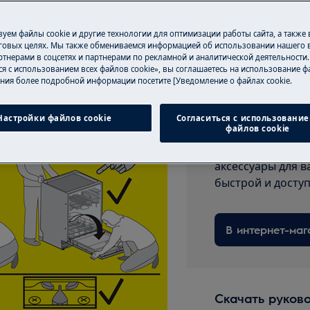
предлагаем ремо
«AirDry»
уем файлы cookie и другие технологии для оптимизации работы сайта, а также
говых целях. Мы также обмениваемся информацией об использовании нашего в
тнерами в соцсетях и партнерами по рекламной и аналитической деятельности
ся с использованием всех файлов cookie», вы соглашаетесь на использование фа
убедитесь, что ромб находится
ния более подробной информации посетите [Уведомление о файлах cookie.
Настройки файлов cookie
Согласиться с использование
Запчасти и ак
файлов cookie
Заказывайте ори
аксессуары для в
быстрой и досту
В интернет-маг
Скачать руков