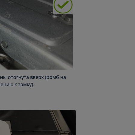
ы отогнута вверх (ромб на
нию к замку).