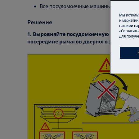
Все посудомоечные машины с функцией 
Мы использ
и маркетин
Решение
нашими пар
«Согласить
1. Выровняйте посудомоечную машину и 
Для получе
посередине рычагов дверного замка.