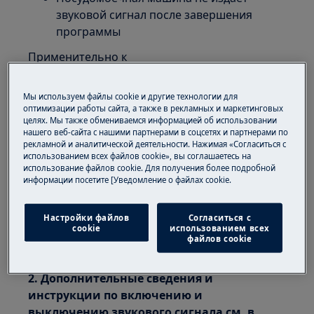
звуковой сигнал после завершения
программы
Применительно к
Отдельностоящая посудомоечная
Мы используем файлы cookie и другие технологии для
машина
оптимизации работы сайта, а также в рекламных и маркетинговых
Встроенная посудомоечная машина
целях. Мы также обмениваемся информацией об использовании
нашего веб-сайта с нашими партнерами в соцсетях и партнерами по
Решение
рекламной и аналитической деятельности. Нажимая «Согласиться с
использованием всех файлов cookie», вы соглашаетесь на
использование файлов cookie. Для получения более подробной
1. Если звуковой сигнал не включается
информации посетите [Уведомление о файлах cookie.
после завершения программы, скорее
всего, он отключен
.
Настройки файлов
Согласиться с
cookie
использованием всех
Проверьте, не выключен ли он в меню
файлов cookie
настроек.
2. Дополнительные сведения и
инструкции по включению и
выключению звукового сигнала см. в