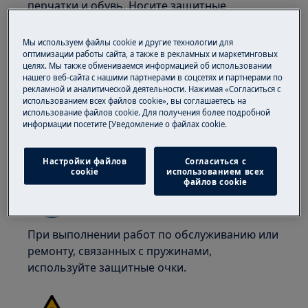
перчатки и обувь. Носите защитные
перчатки, чтобы избежать порезов от острых
краев.
Мы используем файлы cookie и другие технологии для
оптимизации работы сайта, а также в рекламных и маркетинговых
целях. Мы также обмениваемся информацией об использовании
нашего веб-сайта с нашими партнерами в соцсетях и партнерами по
рекламной и аналитической деятельности. Нажимая «Согласиться с
использованием всех файлов cookie», вы соглашаетесь на
использование файлов cookie. Для получения более подробной
ВНИМАНИЕ!
ОПАСНОСТЬ ПОВРЕЖДЕНИЯ
информации посетите [Уведомление о файлах cookie.
ГЛАЗ
Настройки файлов
Согласиться с
cookie
использованием всех
файлов cookie
При выполнении работ по обслуживанию или
ремонту, связанных с пружинами,
используйте защитные очки.