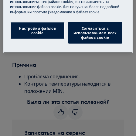
использованием всех файлов cookie», вы соглашаетесь на
Паровая станция
использование файлов cookie. Для получения более подробной
информации посетите [Уведомление о файлах cookie.
Решение
Настройки файлов
Согласиться с
Проверьте кабель питания, вилку и
cookie
использованием всех
файлов cookie
розетку.
Выберите подходящую температуру.
Причина
Проблема соединения.
Контроль температуры находится в
положении MIN.
Была ли эта статья полезной?
Записаться на сервис