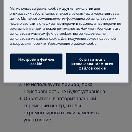
Применительно к
Мы используем файлы cookie и другие технологии для
оптимизации работы сайта, а также в рекламных и маркетинговых
целях. Мы также обмениваемся информацией об использовании
Стиральная машина
нашего веб-сайта с нашими партнерами в соцсетях и партнерами по
рекламной и аналитической деятельности. Нажимая «Согласиться с
Решение
использованием всех файлов cookie», вы соглашаетесь на
использование файлов cookie. Для получения более подробной
Для предотвращения утечек
информации посетите [Уведомление о файлах cookie.
необходимо закрепить или заменить
плохо закрепленные, поврежденные или
Настройки файлов
Согласиться с
деформированные уплотнения. Данную
cookie
использованием всех
файлов cookie
операцию должен выполнять
уполномоченный специалист.
Не используйте прибор, пока
неисправность не будет устранена.
Обратитесь в авторизованный
сервисный центр, чтобы
отремонтировать или заменить
уплотнение.