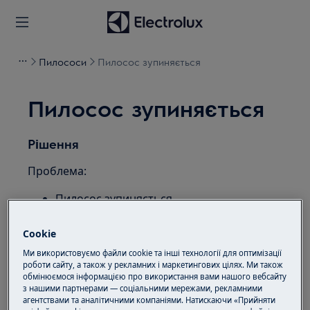
Пилососи
Пилосос зупиняється
Пилосос зупиняється
Рішення
Проблема:
Пилосос зупиняється
Відноситься до:
Cookie
Пилосос
Ми використовуємо файли cookie та інші технології для оптимізації
роботи сайту, а також у рекламних і маркетингових цілях. Ми також
Пилосос без торгів
обмінюємося інформацією про використання вами нашого вебсайту
з нашими партнерами — соціальними мережами, рекламними
Роздільна здатність:
агентствами та аналітичними компаніями. Натискаючи «Прийняти