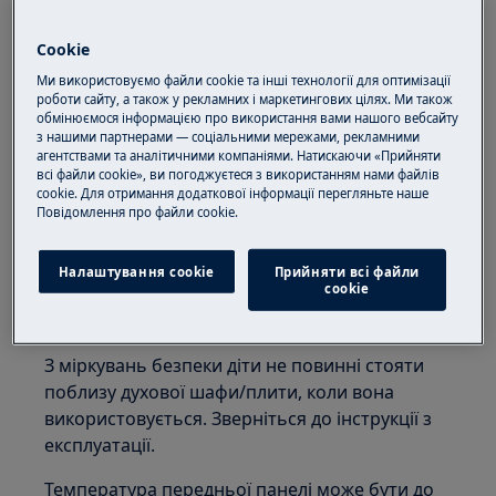
Температура відчувається по-різному в
залежності від матеріалу. Наприклад, скло і
Cookie
метал відчуваються гарячішими на дотик, ніж
Ми використовуємо файли cookie та інші технології для оптимізації
пластик.
роботи сайту, а також у рекламних і маркетингових цілях. Ми також
обмінюємося інформацією про використання вами нашого вебсайту
з нашими партнерами — соціальними мережами, рекламними
Передня панель також нагрівається щоразу,
агентствами та аналітичними компаніями. Натискаючи «Прийняти
коли відкриваються дверцята, оскільки тепло
всі файли cookie», ви погоджуєтеся з використанням нами файлів
cookie. Для отримання додаткової інформації перегляньте наше
з духової шафи піднімає температуру панелі.
Пoвідомлення прo файли cookie.
Не забувайте, що температура з часом
підвищується. Іншими словами, чим довше
Налаштування cookie
Прийняти всі файли
сookie
увімкнена духова шафа, тим гарячішими
стають усі частини приладу.
З міркувань безпеки діти не повинні стояти
поблизу духової шафи/плити, коли вона
використовується. Зверніться до інструкції з
експлуатації.
Температура передньої панелі може бути до