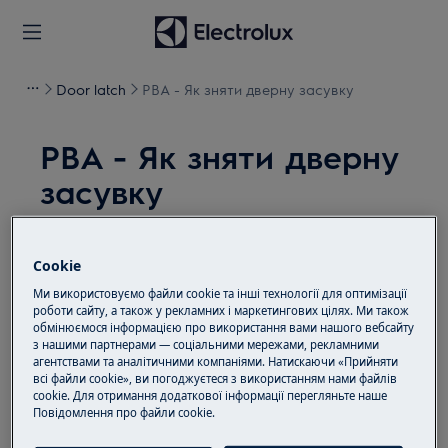
Door latch
PBA - Як зняти дверну засувку
PBA - Як зняти дверну
засувку
Рішення
Cookie
Ми використовуємо файли cookie та інші технології для оптимізації
роботи сайту, а також у рекламних і маркетингових цілях. Ми також
обмінюємося інформацією про використання вами нашого вебсайту
з нашими партнерами — соціальними мережами, рекламними
агентствами та аналітичними компаніями. Натискаючи «Прийняти
Відкрутіть гвинти, що
всі файли cookie», ви погоджуєтеся з використанням нами файлів
1
cookie. Для отримання додаткової інформації перегляньте наше
кріплять його до корпусу.
Пoвідомлення прo файли cookie.