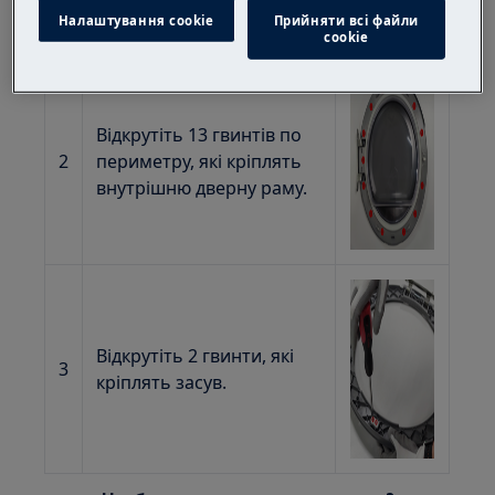
Налаштування cookie
Прийняти всі файли
сookie
Відкрутіть 13 гвинтів по
2
периметру, які кріплять
внутрішню дверну раму.
Відкрутіть 2 гвинти, які
3
кріплять засув.