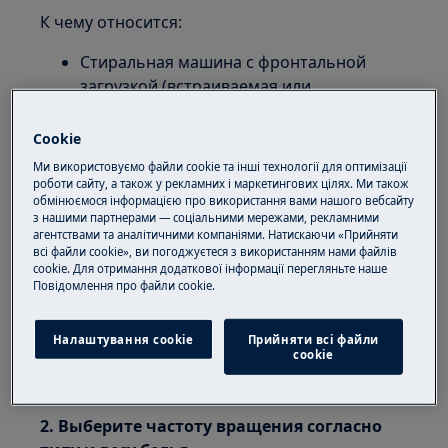
К чему относится:
Стиральная машина с фронтальной
загрузкой (встраиваемая или
отдельностоящая)
Стиральная машина с верхней загрузкой
Cookie
Ми використовуємо файли cookie та інші технології для оптимізації
Решение:
роботи сайту, а також у рекламних і маркетингових цілях. Ми також
обмінюємося інформацією про використання вами нашого вебсайту
1. Убедитесь, что барабан машины не
з нашими партнерами — соціальними мережами, рекламними
перегружен бельем.
агентствами та аналітичними компаніями. Натискаючи «Прийняти
всі файли cookie», ви погоджуєтеся з використанням нами файлів
cookie. Для отримання додаткової інформації перегляньте наше
Инструкции, связанные с допустимой массой
Пoвідомлення прo файли cookie.
белья и его типом, см. в инструкции по
эксплуатации. Инструкцию по эксплуатации
Налаштування cookie
Прийняти всі файли
можно скачать .
сookie
здесь
2. Выберите частоту вращения согласно