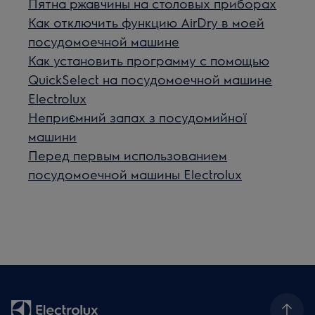
Пятна ржавчины на столовых приборах
Как отключить функцию AirDry в моей
посудомоечной машине
Как установить программу с помощью
QuickSelect на посудомоечной машине
Electrolux
Неприємний запах з посудомийної
машини
Перед первым использованием
посудомоечной машины Electrolux