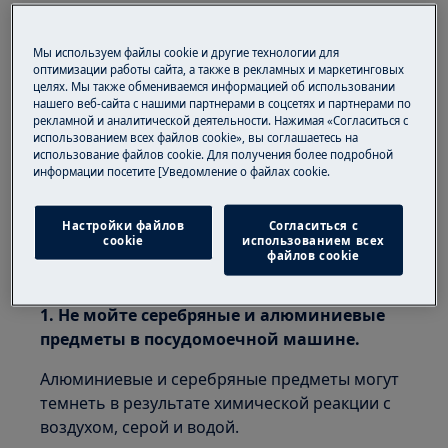
Проблема:
Мы используем файлы cookie и другие технологии для
Обесцвечивание серебряных и
оптимизации работы сайта, а также в рекламных и маркетинговых
целях. Мы также обмениваемся информацией об использовании
алюминиевых предметов после мойки в
нашего веб-сайта с нашими партнерами в соцсетях и партнерами по
посудомоечной машине
рекламной и аналитической деятельности. Нажимая «Согласиться с
использованием всех файлов cookie», вы соглашаетесь на
К чему относится:
использование файлов cookie. Для получения более подробной
информации посетите [Уведомление о файлах cookie.
Встраиваемая посудомоечная машина
Отдельностоящая посудомоечная
Настройки файлов
Согласиться с
машина
cookie
использованием всех
файлов cookie
Решение:
1. Не мойте серебряные и алюминиевые
предметы в посудомоечной машине.
Алюминиевые и серебряные предметы могут
темнеть в результате химической реакции с
воздухом, серой и водой.