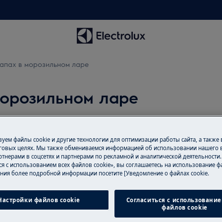
апах в морозильном ларе
морозильном ларе
уем файлы cookie и другие технологии для оптимизации работы сайта, а также
Записаться на
говых целях. Мы также обмениваемся информацией об использовании нашего в
тнерами в соцсетях и партнерами по рекламной и аналитической деятельности
Вам нужен ремон
ся с использованием всех файлов cookie», вы соглашаетесь на использование фа
запах в морозильной камере
удовольствием в
ния более подробной информации посетите [Уведомление о файлах cookie.
сертифицированы
оригинальные за
Настройки файлов cookie
Согласиться с использование
файлов cookie
предлагаем ремо