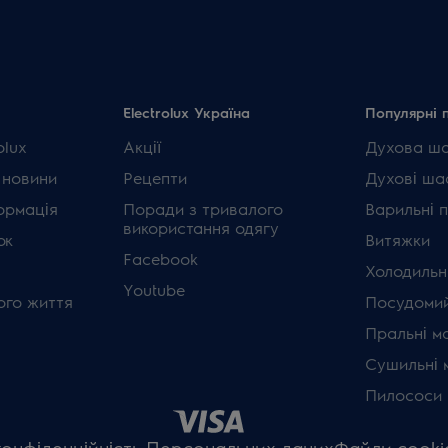
Electrolux Україна
Популярні 
olux
Акції
Духова ш
 новини
Рецепти
Духові ша
ормація
Поради з тривалого
Варильні 
використання одягу
ок
Витяжки
Facebook
Холодильн
Youtube
ого життя
Посудомий
Пральні м
Сушильні 
Пилососи
конфіденційність Персональних даних
Файли cooki