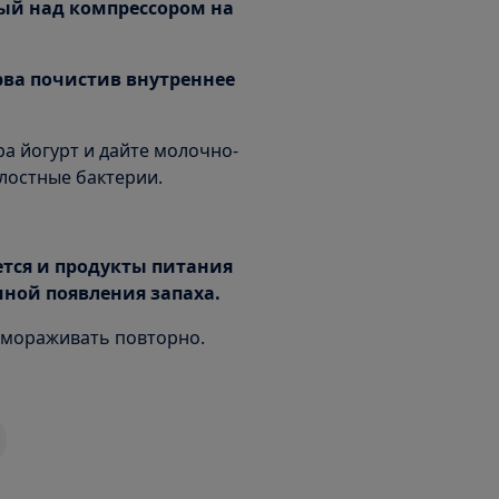
ный над компрессором на
рва почистив внутреннее
а йогурт и дайте молочно-
лостные бактерии.
ется и продукты питания
ной появления запаха.
амораживать повторно.