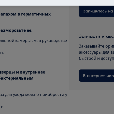
 запахом в герметичных
азморозьте ее.
Запчасти и ак
льной камеры см. в руководстве
Заказывайте ори
аксессуары для в
ь .
быстрой и досту
 дверцы и внутреннее
В интернет-маг
ибактериальным
а для ухода можно приобрести у
те.