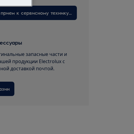
Запишитесь на прием к сервисному технику здесь
сессуары
гинальные запасные части и
ашей продукции Electrolux с
пной доставкой почтой.
азин