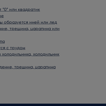
 "0" или квадратик
ре
ы образуется иней или лед
ние, трещина, царапина или
па
ся с трудом
 холодильника, холодильник
дение, трещина, царапина