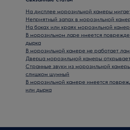
На дисплее морозильной камеры мигает
Неприятный запах в морозильной каме
На боках или краях морозильной камер
В морозильном ларе имеется поврежде
дырка
В морозильной камере не работает лам
Дверца морозильной камеры открывает
Странные звуки из морозильной камеры
слишком шумный
В морозильной камере имеется повреж
или дырка