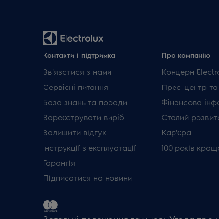
Контакти і підтримка
Про компанію
Зв'язатися з нами
Концерн Electr
Сервісні питання
Прес-центр та
База знань та поради
Фінансова інф
Зареєструвати виріб
Сталий розвит
Залишити відгук
Кар'єра
Інструкції з експлуатації
100 років кращ
Гарантія
Підписатися на новини
Загальні положення та умови
Угода про 