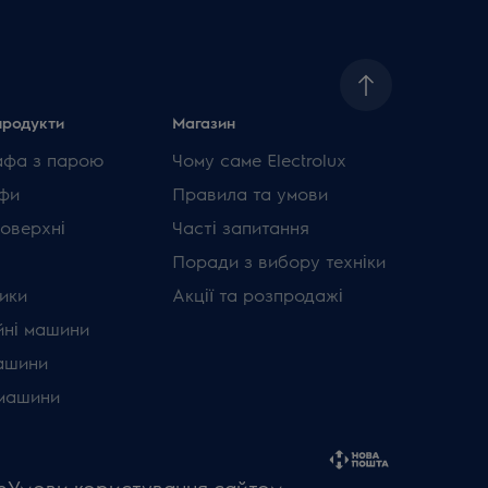
продукти
Магазин
афа з парою
Чому саме Electrolux
фи
Правила та умови
поверхні
Часті запитання
Поради з вибору техніки
ики
Акції та розпродажі
ні машини
ашини
машини
e
Умови користування сайтом