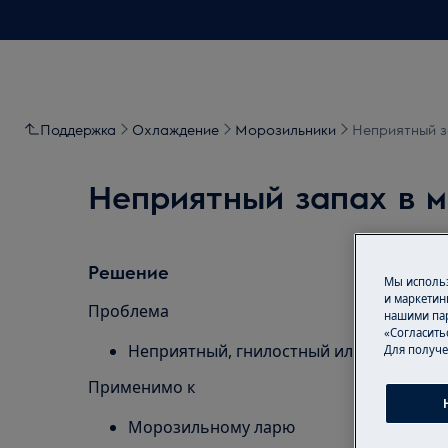
Поддержка
Охлаждение
Морозильники
Неприятный з
Неприятный запах в 
Решение
Мы использ
и маркетин
Проблема
нашими пар
«Согласить
Неприятный, гнилостный или сильный 
Для получе
Применимо к
Морозильному ларю