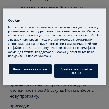
Вбудована посудомийна машина
Окремо стояча посудомийна машина
Cookie
Рішення
Ми використовуємо файли cookie та інші технології для оптимізації
роботи сайту, а також у рекламних і маркетингових цілях. Ми також
1. Переконайтеся, що дверцята приладу
обмінюємося інформацією про використання вами нашого вебсайту
з нашими партнерами — соціальними мережами, рекламними
повністю закриті (ви маєте почути клацання).
агентствами та аналітичними компаніями. Натискаючи «Прийняти
всі файли cookie», ви погоджуєтеся з використанням нами файлів
2. Якщо встановлено відкладений старт або
cookie. Для отримання додаткової інформації перегляньте наше
Пoвідомлення прo файли cookie.
більш ранню програму, скасуйте
налаштування або дочекайтеся завершення
зворотного відліку чи виконання програми.
Налаштування cookie
Прийняти всі файли
сookie
Щоб скасувати відкладений старт або існуючу
програму, натисніть і утримуйте виділені
кнопки протягом 3-5 секунд. Потім виберіть
нову програму.
приклади: