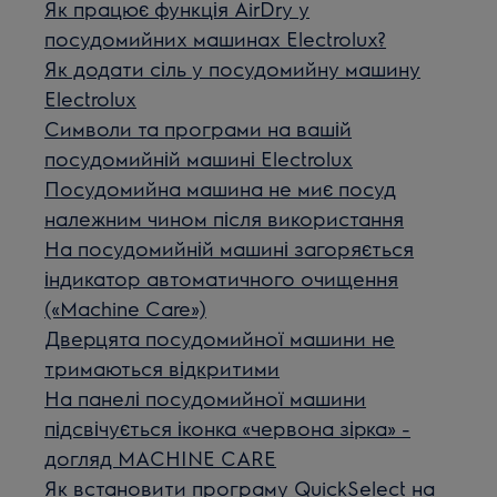
Як працює функція AirDry у
посудомийних машинах Electrolux?
Як додати сіль у посудомийну машину
Electrolux
Символи та програми на вашій
посудомийній машині Electrolux
Посудомийна машина не миє посуд
належним чином після використання
На посудомийній машині загоряється
індикатор автоматичного очищення
(«Machine Care»)
Дверцята посудомийної машини не
тримаються відкритими
На панелі посудомийної машини
підсвічується іконка «червона зірка» -
догляд MACHINE CARE
Як встановити програму QuickSelect на