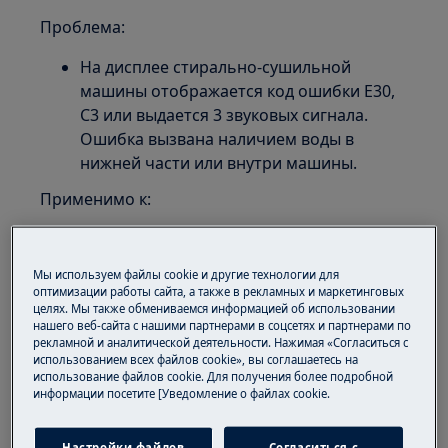
Проблема:
На дисплее стирально-сушильной
машины отображается код ошибки E30,
C3 или выдается 3 звуковых сигнала.
Ошибка вызвана наличием воды в
нижней части или внутри машины.
Применимо к:
Стирально-сушильной машине
(встраиваемой и отдельностоящей)
Мы используем файлы cookie и другие технологии для
оптимизации работы сайта, а также в рекламных и маркетинговых
Решение:
целях. Мы также обмениваемся информацией об использовании
нашего веб-сайта с нашими партнерами в соцсетях и партнерами по
1. Проверьте шланг подачи воды
рекламной и аналитической деятельности. Нажимая «Согласиться с
использованием всех файлов cookie», вы соглашаетесь на
Утечки в шланге могут привести к
использование файлов cookie. Для получения более подробной
информации посетите [Уведомление о файлах cookie.
вытеканию воды в машину рядом с
задней панелью, поэтому проверьте
Настройки файлов
Согласиться с