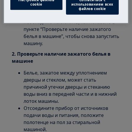
соединение шланга подачи воды с
cookie
использованием всех
краном и машиной.
файлов cookie
Если причина в этом, машину
необходимо наклонить, как показано в
пункте “Проверьте наличие зажатого
белья в машине”, чтобы снова запустить
машину.
2. Проверьте наличие зажатого белья в
машине
Белье, зажатое между уплотнением
дверцы и стеклом, может стать
причиной утечки дверцы и стеканию
воды вниз в передней части и в нижний
лоток машины.
Отсоедините прибор от источников
подачи воды и питания, положите
полотенце на пол за стиральной
машиной.