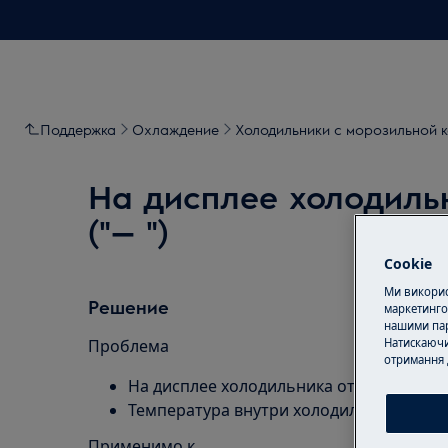
Поддержка
Охлаждение
Холодильники с морозильной 
На дисплее холодиль
("— ")
Cookie
Ми використ
Решение
маркетинго
нашими пар
Натискаючи
Проблема
отримання 
На дисплее холодильника отображаются
Температура внутри холодильника ниже
Применимо к