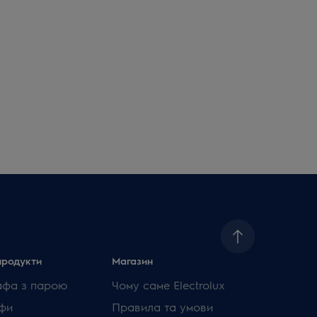
продукти
Магазин
афа з парою
Чому саме Electrolux
фи
Правила та умови