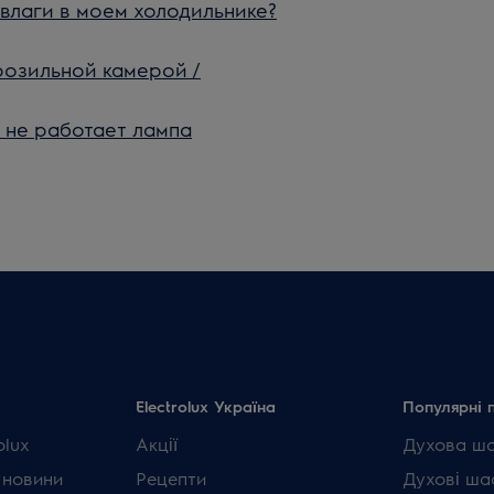
влаги в моем холодильнике?
розильной камерой /
 не работает лампа
Electrolux Україна
Популярні 
olux
Акції
Духова ш
 новини
Рецепти
Духові ша