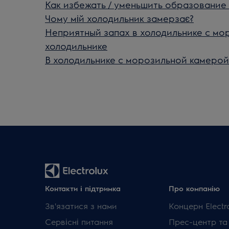
Как избежать / уменьшить образование 
Чому мій холодильник замерзає?
Неприятный запах в холодильнике с мо
холодильнике
В холодильнике с морозильной камерой
Контакти і підтримка
Про компанію
Зв'язатися з нами
Концерн Electr
Сервісні питання
Прес-центр та