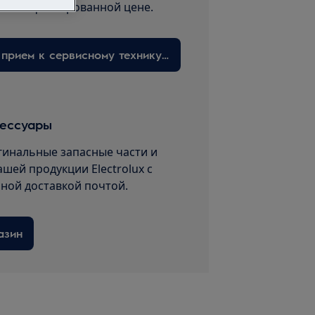
нт по фиксированной цене.
Запишитесь на прием к сервисному технику здесь
сессуары
гинальные запасные части и
ашей продукции Electrolux с
пной доставкой почтой.
азин