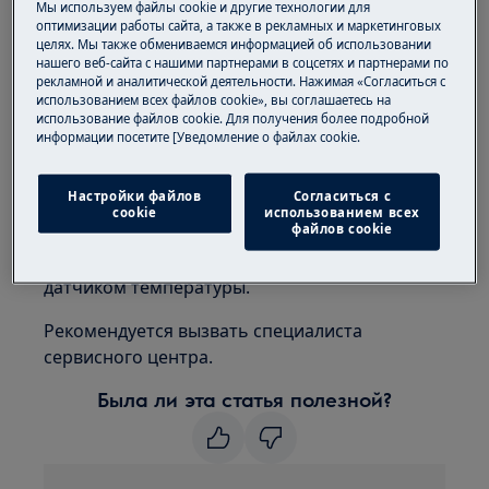
Мы используем файлы cookie и другие технологии для
Применимо к
оптимизации работы сайта, а также в рекламных и маркетинговых
целях. Мы также обмениваемся информацией об использовании
Холодильнику
нашего веб-сайта с нашими партнерами в соцсетях и партнерами по
Холодильнику с морозильной камерой
рекламной и аналитической деятельности. Нажимая «Согласиться с
использованием всех файлов cookie», вы соглашаетесь на
Решение
использование файлов cookie. Для получения более подробной
информации посетите [Уведомление о файлах cookie.
1. Обратитесь в авторизованный
сервисный центр.
Настройки файлов
Согласиться с
cookie
использованием всех
файлов cookie
Сообщение об ошибке F3, F4 или F5 на
дисплее указывает на наличие проблемы с
датчиком температуры.
Рекомендуется вызвать специалиста
сервисного центра.
Была ли эта статья полезной?