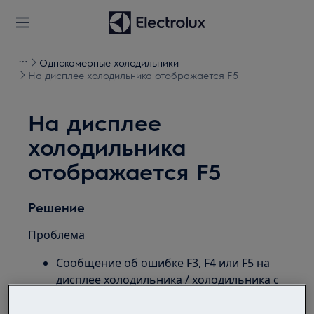
Однокамерные холодильники
На дисплее холодильника отображается F5
На дисплее
холодильника
отображается F5
Решение
Проблема
Сообщение об ошибке F3, F4 или F5 на
дисплее холодильника / холодильника с
морозильной камерой