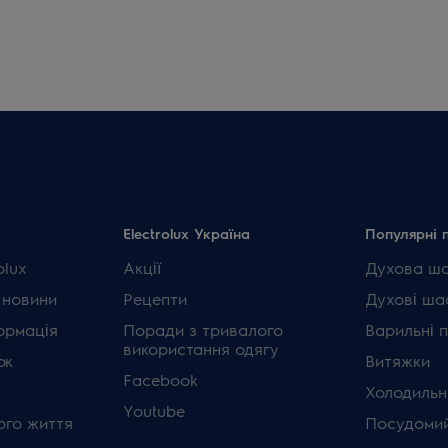
Electrolux Україна
Популярні 
olux
Акції
Духова ш
 новини
Рецепти
Духові ша
ормація
Поради з тривалого
Варильні 
використання одягу
ок
Витяжки
Facebook
Холодильн
Youtube
ого життя
Посудомий