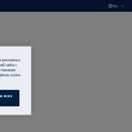
RU
 в рекламных
еб-сайта с
. Нажимая
йлов cookie.
м всех