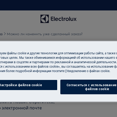
аз
Можно ли изменить уже сделанный заказ?
же сделанный заказ?
уем файлы cookie и другие технологии для оптимизации работы сайта, а также
говых целях. Мы также обмениваемся информацией об использовании нашего в
тнерами в соцсетях и партнерами по рекламной и аналитической деятельности
ся с использованием всех файлов cookie», вы соглашаетесь на использование фа
ния более подробной информации посетите [Уведомление о файлах cookie.
Настройки файлов cookie
Согласиться с использование
файлов cookie
ормить новый. Обратитесь,
по электронной почте