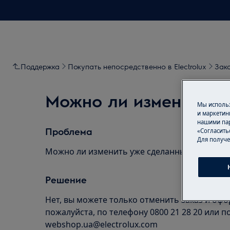
Поддержка
Покупать непосредственно в Electrolux
Зак
Можно ли изменить у
Мы использ
и маркетин
нашими пар
Проблема
«Согласить
Для получе
Можно ли изменить уже сделанный заказ?
Решение
Нет, вы можете только отменить заказ и оф
пожалуйста, по телефону 0800 21 28 20 или 
webshop.ua@electrolux.com