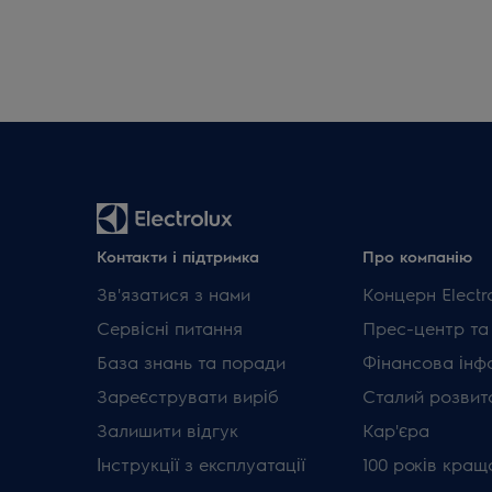
Контакти і підтримка
Про компанію
Зв'язатися з нами
Концерн Electr
Сервісні питання
Прес-центр та
База знань та поради
Фінансова інф
Зареєструвати виріб
Сталий розвит
Залишити відгук
Кар'єра
Інструкції з експлуатації
100 років кращ