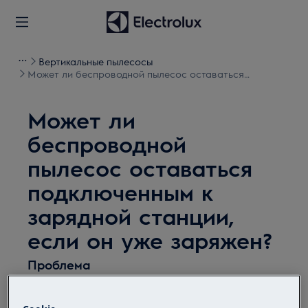
Вертикальные пылесосы
Может ли беспроводной пылесос оставаться
подключенным к зарядной станции, если он уже
заряжен?
Может ли
беспроводной
пылесос оставаться
подключенным к
зарядной станции,
если он уже заряжен?
Проблема
Может ли беспроводной пылесос