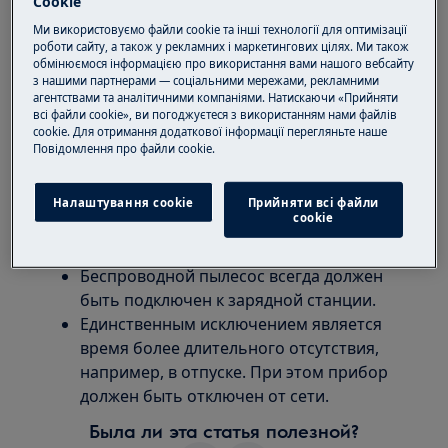
оставаться подключенным к зарядной
Cookie
станции, если он уже заряжен?
Ми використовуємо файли cookie та інші технології для оптимізації
Должен ли беспроводной пылесос
роботи сайту, а також у рекламних і маркетингових цілях. Ми також
обмінюємося інформацією про використання вами нашого вебсайту
оставаться подключенным к сети для
з нашими партнерами — соціальними мережами, рекламними
зарядки?
агентствами та аналітичними компаніями. Натискаючи «Прийняти
всі файли cookie», ви погоджуєтеся з використанням нами файлів
cookie. Для отримання додаткової інформації перегляньте наше
Применяется к
Пoвідомлення прo файли cookie.
все беспроводные пылесосы
Налаштування cookie
Прийняти всі файли
сookie
Решение
Беспроводной пылесос всегда должен
быть подключен к зарядной станции.
Единственным исключением является
время более длительного отсутствия,
например, в отпуске. При этом прибор
должен быть отключен от сети.
Была ли эта статья полезной?