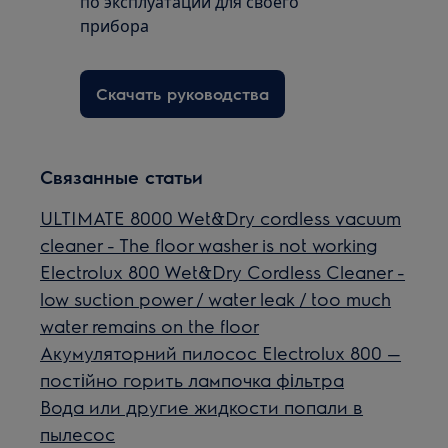
по эксплуатации для своего
прибора
Скачать руководства
Связанные статьи
ULTIMATE 8000 Wet&Dry cordless vacuum
cleaner - The floor washer is not working
Electrolux 800 Wet&Dry Cordless Cleaner -
low suction power / water leak / too much
water remains on the floor
Акумуляторний пилосос Electrolux 800 —
постійно горить лампочка фільтра
Вода или другие жидкости попали в
пылесос