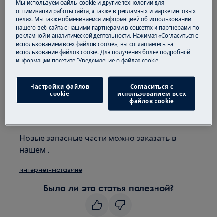
Мы используем файлы cookie и другие технологии для
выкатывается свободно
оптимизации работы сайта, а также в рекламных и маркетинговых
целях. Мы также обмениваемся информацией об использовании
Применимо к:
нашего веб-сайта с нашими партнерами в соцсетях и партнерами по
рекламной и аналитической деятельности. Нажимая «Согласиться с
использованием всех файлов cookie», вы соглашаетесь на
встраиваемой посудомоечной машине
использование файлов cookie. Для получения более подробной
отдельностоящей посудомоечной
информации посетите [Уведомление о файлах cookie.
машине
Решение:
Настройки файлов
Согласиться с
cookie
использованием всех
файлов cookie
1. Обратитесь в авторизованный
сервисный центр
Новые запасные части можно заказать в
нашем .
интернет-магазине
Была ли эта статья полезной?