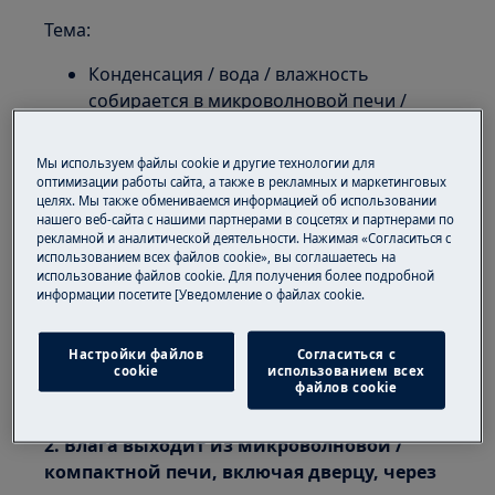
Тема:
Конденсация / вода / влажность
собирается в микроволновой печи /
компактной печи и между стеклянными
панелями
Мы используем файлы cookie и другие технологии для
оптимизации работы сайта, а также в рекламных и маркетинговых
Относится к:
целях. Мы также обмениваемся информацией об использовании
нашего веб-сайта с нашими партнерами в соцсетях и партнерами по
микроволновая печь
рекламной и аналитической деятельности. Нажимая «Согласиться с
использованием всех файлов cookie», вы соглашаетесь на
компактная духовка
использование файлов cookie. Для получения более подробной
информации посетите [Уведомление о файлах cookie.
Решение:
1. Влага выделяется при нагревании пищи
Настройки файлов
Согласиться с
cookie
использованием всех
в духовке, особенно в замороженных
файлов cookie
продуктах.
2. Влага выходит из микроволновой /
компактной печи, включая дверцу, через