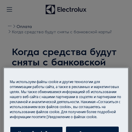
Оплата
Когда средства будут сняты с банковской карты?
Когда средства будут
сняты с банковской
карты?
Проблема
Мы используем файлы cookie и другие технологии для
оптимизации работы сайта, а также в рекламных и маркетинговых
целях. Мы также обмениваемся информацией об использовании
Когда средства будут сняты с банковской
нашего веб-сайта с нашими партнерами в соцсетях и партнерами по
карты?
рекламной и аналитической деятельности. Нажимая «Согласиться с
использованием всех файлов cookie», вы соглашаетесь на
использование файлов cookie. Для получения более подробной
Решение
информации посетите [Уведомление о файлах cookie.
После подтверждения статуса наличия