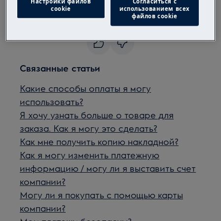
Настройки файлов
Согласиться с
товара на складе.
cookie
использованием всех
файлов cookie
Была ли эта статья полезной?
Связанные статьи
Какие способы оплаты я могу
использовать?
Я хочу узнать больше о товаре для
заказа. Как я могу это сделать?
Как мне получить копию накладной?
Как я могу изменить платежную
информацию / могу ли я выставить счет
компании?
Могу ли я покупать с помощью карты
компании?