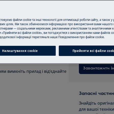
Записатися на 
користувача вашого продукту
овуємо файли cookie та інші технології для оптимізації роботи сайту, а також у
ням.
вих цілях. Ми також обмінюємося інформацією про використання вами нашого 
тнерами — соціальними мережами, рекламними агентствами та аналітичними к
 «Прийняти всі файли cookie», ви погоджуєтеся з використанням нами файлів co
додаткової інформації перегляньте наше Пoвідомлення прo файли cookie.
Завантажити ін
Знайдіть інструкц
Налаштування cookie
Прийняти всі файли сook
Завантажити ін
м вимкніть прилад і від'єднайте
Запасні частин
Знайдіть оригіна
для вашої технік