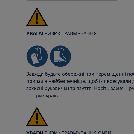
УВАГА!
РИЗИК ТРАВМУВАННЯ
Завжди будьте обережні при переміщенні поб
приладів найбезпечніше, щоб їх пересували 
захисні рукавички та взуття. Носіть захисні р
гострих країв.
УВАГА!
РИЗИК ТРАВМУВАННЯ ОЧЕЙ