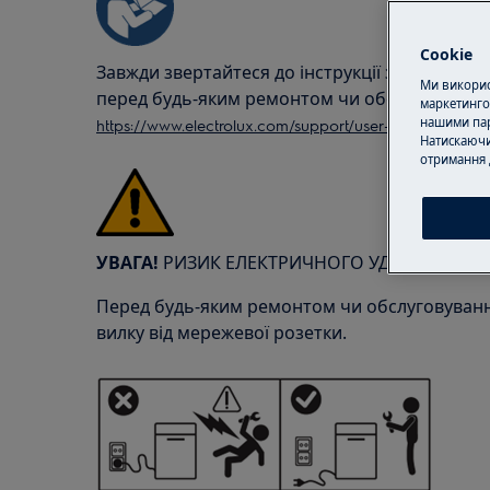
Cookie
Завжди звертайтеся до інструкції з безпеки 
Ми використ
перед будь-яким ремонтом чи обслуговуван
маркетинго
нашими пар
https://www.electrolux.com/support/user-manuals/
Натискаючи
отримання 
УВАГА!
РИЗИК ЕЛЕКТРИЧНОГО УДАРУ
Перед будь-яким ремонтом чи обслуговування
вилку від мережевої розетки.