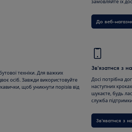
замовляйте їх до
До веб-магази
Зв'язатися з н
утової техніки. Для важких
Досі потрібна до
двоє осіб. Завжди використовуйте
наступних кроках
укавички, щоб уникнути порізів від
шукаєте, будь лас
служба підтримки
Зв'яватися з н