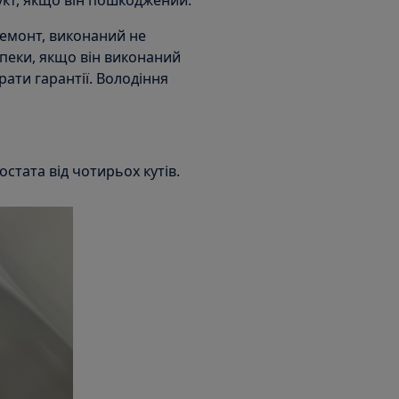
укт, якщо він пошкоджений.
ремонт, виконаний не
пеки, якщо він виконаний
ати гарантії. Володіння
стата від чотирьох кутів.