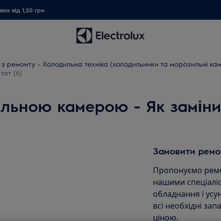
ка від 1,20 грн
ї з ремонту - Холодильна техніка (холодильники та морозильні ка
тат (6)
льною камерою - Як заміни
Замовити ремо
Пропонуємо ремо
нашими спеціаліс
обладнання і ус
всі необхідні зап
ціною.