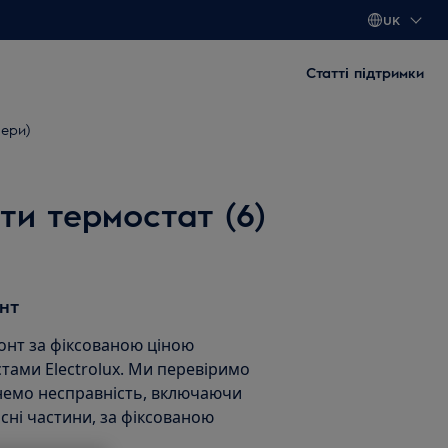
UK
Статті підтримки
мери)
ти термостат (6)
нт
нт за фіксованою ціною
тами Electrolux. Ми перевіримо
унемо несправність, включаючи
асні частини, за фіксованою