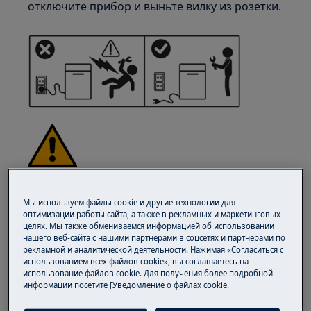
отключите прибор и выньте вилку из розетки.
ВНИМАНИЕ!
ОПАСНОСТЬ ТРАВМАТИЗМА
Мы используем файлы cookie и другие технологии для
оптимизации работы сайта, а также в рекламных и маркетинговых
целях. Мы также обмениваемся информацией об использовании
нашего веб-сайта с нашими партнерами в соцсетях и партнерами по
рекламной и аналитической деятельности. Нажимая «Согласиться с
использованием всех файлов cookie», вы соглашаетесь на
использование файлов cookie. Для получения более подробной
Всегда будьте осторожны при перемещении
информации посетите [Уведомление о файлах cookie.
бытовой техники. Для тяжелой техники