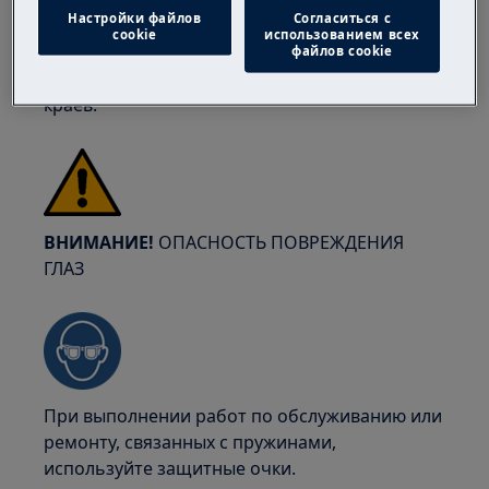
безопаснее, чтобы её перемещали два
Настройки файлов
Согласиться с
человека. Всегда используйте защитные
cookie
использованием всех
перчатки и обувь. Носите защитные
файлов cookie
перчатки, чтобы избежать порезов от острых
краев.
ВНИМАНИЕ!
ОПАСНОСТЬ ПОВРЕЖДЕНИЯ
ГЛАЗ
При выполнении работ по обслуживанию или
ремонту, связанных с пружинами,
используйте защитные очки.