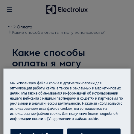
Оплата
Какие способы оплаты я могу использовать?
Какие способы
оплаты я могу
использовать?
Проблема
Мы используем файлы cookie и другие технологии для
оптимизации работы сайта, а также в рекламных и маркетинговых
целях. Мы также обмениваемся информацией об использовании
Какие способы оплаты я могу использовать?
нашего веб-сайта с нашими партнерами в соцсетях и партнерами по
рекламной и аналитической деятельности. Нажимая «Согласиться с
использованием всех файлов cookie», вы соглашаетесь на
Решение
использование файлов cookie. Для получения более подробной
информации посетите [Уведомление о файлах cookie.
Отправка товаров осуществляется только
после предоплаты. Оплатить заказ можно на