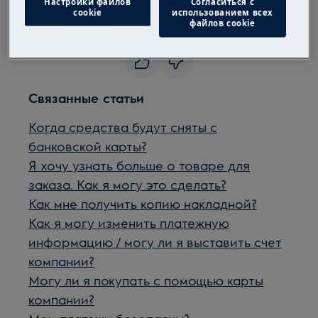
Настройки файлов
Согласиться с
сайте с помощью банковской карты.
cookie
использованием всех
файлов cookie
Была ли эта статья полезной?
Связанные статьи
Когда средства будут сняты с
банковской карты?
Я хочу узнать больше о товаре для
заказа. Как я могу это сделать?
Как мне получить копию накладной?
Как я могу изменить платежную
информацию / могу ли я выставить счет
компании?
Могу ли я покупать с помощью карты
компании?