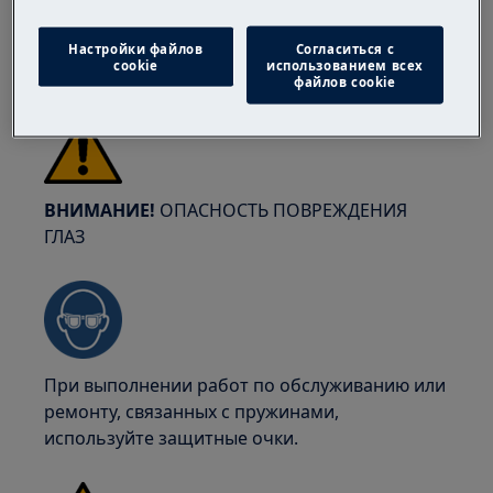
перчатки и обувь. Носите защитные
перчатки, чтобы избежать порезов от острых
Настройки файлов
Согласиться с
cookie
использованием всех
краев.
файлов cookie
ВНИМАНИЕ!
ОПАСНОСТЬ ПОВРЕЖДЕНИЯ
ГЛАЗ
При выполнении работ по обслуживанию или
ремонту, связанных с пружинами,
используйте защитные очки.