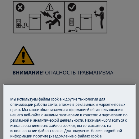
ВНИМАНИЕ!
ОПАСНОСТЬ ТРАВМАТИЗМА
Мы используем файлы cookie и другие технологии для
оптимизации работы сайта, а также в рекламных и маркетинговых
целях. Мы также обмениваемся информацией об использовании
Всегда будьте осторожны при перемещении
нашего веб-сайта с нашими партнерами в соцсетях и партнерами по
рекламной и аналитической деятельности. Нажимая «Согласиться с
бытовой техники. Для тяжелой техники
использованием всех файлов cookie», вы соглашаетесь на
безопаснее, чтобы её перемещали два
использование файлов cookie. Для получения более подробной
человека. Всегда используйте защитные
информации посетите [Уведомление о файлах cookie.