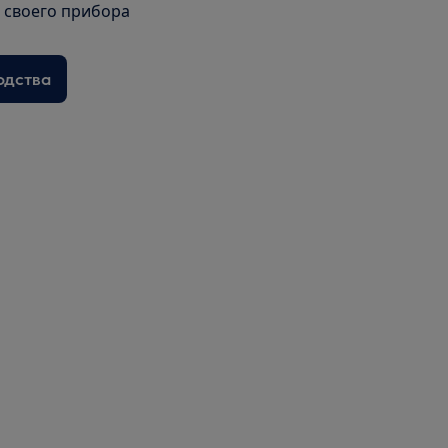
я своего прибора
одства