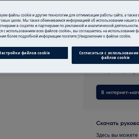
уем файлы cookie и другие технологии для оптимизации работы сайта, а также
говых целях. Мы также обмениваемся информацией об использовании нашего в
тнерами в соцсетях и партнерами по рекламной и аналитической деятельности
ся с использованием всех файлов cookie», вы соглашаетесь на использование фа
ния более подробной информации посетите [Уведомление о файлах cookie.
УДАРА
Запчасти и ак
отключите прибор и выньте
Настройки файлов cookie
Согласиться с использование
Заказывайте ори
файлов cookie
аксессуары для в
быстрой и досту
В интернет-маг
Скачать руков
Здесь вы можете