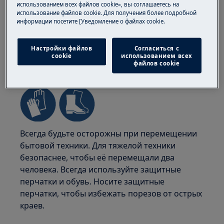
использованием всех файлов cookie», вы соглашаетесь на
использование файлов cookie. Для получения более подробной
информации посетите [Уведомление о файлах cookie.
Настройки файлов
Согласиться с
cookie
использованием всех
файлов cookie
ВНИМАНИЕ!
ОПАСНОСТЬ ТРАВМАТИЗМА
Всегда будьте осторожны при перемещении
бытовой техники. Для тяжелой техники
безопаснее, чтобы её перемещали два
человека. Всегда используйте защитные
перчатки и обувь. Носите защитные
перчатки, чтобы избежать порезов от острых
краев.